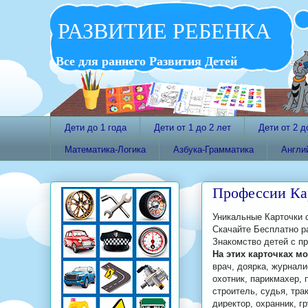
РАЗВИТИЕ РЕБЕНКА
Все для раннего Развития Детей
Дети до 1 года
Дети от 1 до 2 лет
Дети от 2 д
Математика-Логика
Азбука-Грамматика
Англи
Профессии Ка
Уникальные Карточки 
Скачайте Бесплатно р
Знакомство детей с п
На этих карточках м
врач, доярка, журнали
охотник, парикмахер, 
строитель, судья, тра
директор, охранник, г