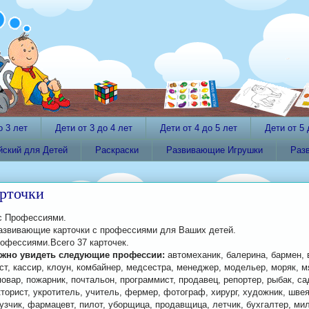
о 3 лет
Дети от 3 до 4 лет
Дети от 4 до 5 лет
Дети от 5 
йский для Детей
Раскраски
Развивающие Игрушки
Раз
рточки
с Профессиями.
азвивающие карточки с профессиями для Ваших детей.
рофессиями.Всего 37 карточек.
ожно увидеть следующие профессии:
автомеханик, балерина, бармен, 
ст, кассир, клоун, комбайнер, медсестра, менеджер, модельер, моряк, м
повар, пожарник, почтальон, программист, продавец, репортер, рыбак, са
кторист, укротитель, учитель, фермер, фотограф, хирург, художник, шве
рузчик, фармацевт, пилот, уборщица, продавщица, летчик, бухгалтер, ми