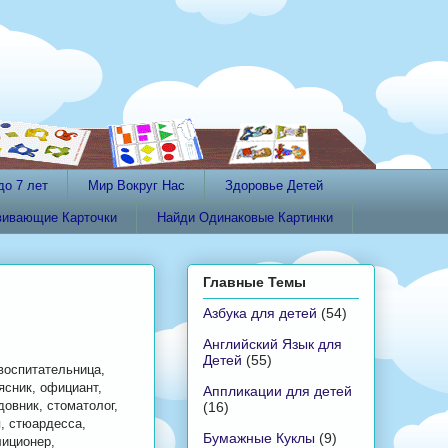
до 7 лет
Мир Вокруг Нас
Здоровье Детей
вивающие Карточки
Найди Одинаковые Картинки
Главные Темы
Азбука для детей
(54)
Английский Язык для
Детей
(55)
воспитательница,
ясник, официант,
Аппликации для детей
довник, стоматолог,
(16)
я, стюардесса,
Бумажные Куклы
(9)
лиционер,