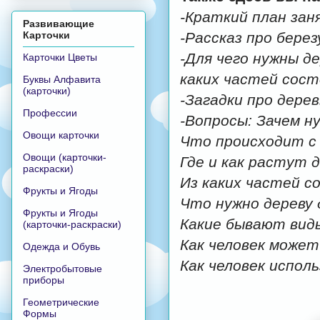
-Краткий план зан
Развивающие
Карточки
-Рассказ про берез
-Для чего нужны д
Карточки Цветы
каких частей сост
Буквы Алфавита
(карточки)
-Загадки про дерев
Профессии
-Вопросы: Зачем н
Овощи карточки
Что происходит с 
Овощи (карточки-
Где и как растут 
раскраски)
Из каких частей с
Фрукты и Ягоды
Что нужно дереву 
Фрукты и Ягоды
Какие бывают вид
(карточки-раскраски)
Как человек может
Одежда и Обувь
Как человек испол
Электробытовые
приборы
Геометрические
Формы