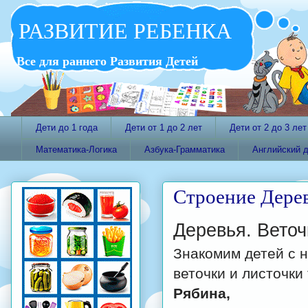
РАЗВИТИЕ РЕБЕНКА
Все для раннего Развития Детей
Дети до 1 года
Дети от 1 до 2 лет
Дети от 2 до 3 лет
Математика-Логика
Азбука-Грамматика
Английский 
Строение Дерев
Деревья. Веточ
Знакомим детей с 
веточки и листочки 
Рябина,