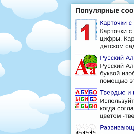
Популярные со
Карточки 
Карточки с
цифры. Кар
детском са
Русский Ал
Русский Ал
буквой изо
помощью эт
Твердые и 
Используйт
когда согл
цветом -тв
Развивающи