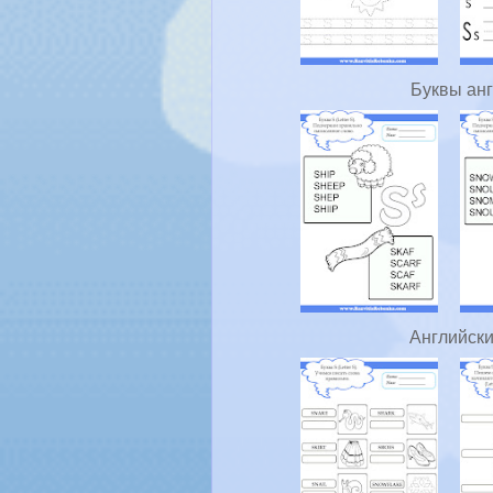
Буквы анг
Английски