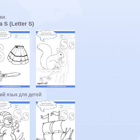
ки.
 S (Letter S)
ий язык для детей