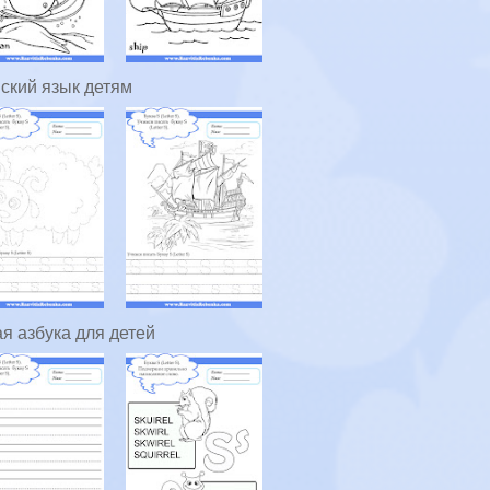
ский язык детям
я азбука для детей