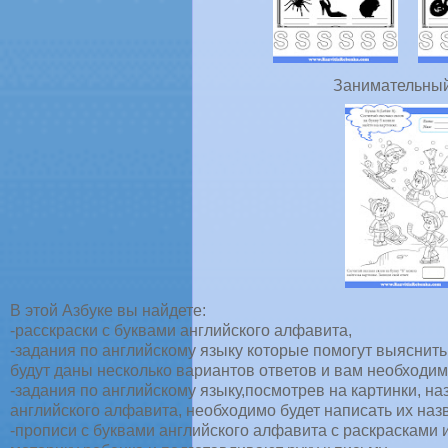
Занимательный
В этой Азбуке вы найдете:
-расскраски с буквами английского алфавита,
-задания по английскому языку которые помогут выяснить
будут даны несколько вариантов ответов и вам необходи
-задания по английскому языку,посмотрев на картинки, н
английского алфавита, необходимо будет написать их наз
-прописи с буквами английского алфавита с раскрасками