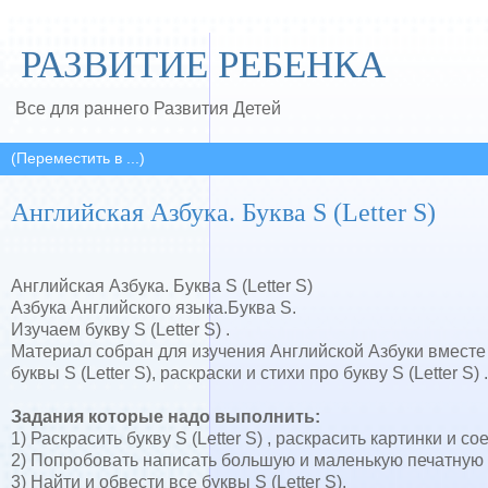
РАЗВИТИЕ РЕБЕНКА
Все для раннего Развития Детей
Английская Азбука. Буква S (Letter S)
Английская Азбука. Буква S (Letter S)
Азбука Английского языка.Буква S.
Изучаем букву S (Letter S) .
Материал собран для изучения Английской Азбуки вместе
буквы S (Letter S), раскраски и стихи про букву S (Letter S) .
Задания которые надо выполнить:
1) Раскрасить букву S (Letter S) , раскрасить картинки и 
2) Попробовать написать большую и маленькую печатную бу
3) Найти и обвести все буквы S (Letter S).