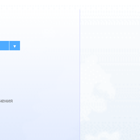
▼
учения