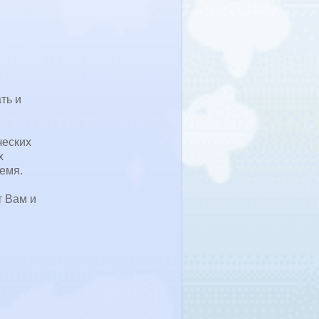
ть и
ческих
х
ремя.
т Вам и