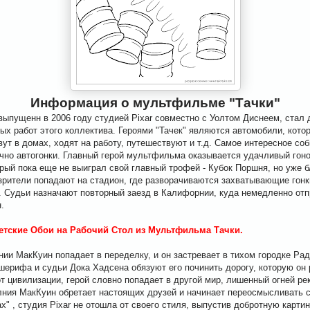
Информация о мультфильме "Тачки"
выпущенн в 2006 году студией Pixar совместно с Уолтом Диснеем, стал
х работ этого коллектива. Героями "Тачек" являются автомобили, кото
ут в домах, ходят на работу, путешествуют и т.д. Самое интересное со
ечно автогонки. Главный герой мультфильма оказывается удачливый гон
ый пока еще не выиграл свой главный трофей - Кубок Поршня, но уже бл
рители попадают на стадион, где разворачиваются захватывающие гонк
. Судьи назначают повторный заезд в Калифорнии, куда немедленно от
.
етские Обои на Рабочий Стол из Мультфильма Тачки.
ии МакКуин попадает в переделку, и он застревает в тихом городке Рад
 шерифа и судьи Дока Хадсена обязуют его починить дорогу, которую он
т цивилизации, герой словно попадает в другой мир, лишенный огней р
лния МакКуин обретает настоящих друзей и начинает переосмысливать с
" , студия Pixar не отошла от своего стиля, выпустив добротную картин