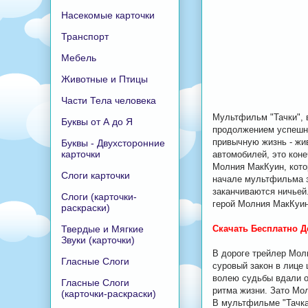
Насекомые карточки
Транспорт
Мебель
Животные и Птицы
Части Тела человека
Мультфильм "Тачки", 
Буквы от А до Я
продолжением успешны
привычную жизнь - жив
Буквы - Двухсторонние
карточки
автомобилей, это кон
Молния МакКуин, котор
Слоги карточки
начале мультфильма з
заканчиваются ничьей
Слоги (карточки-
герой Молния МакКуин
раскраски)
Твердые и Мягкие
Скачать Бесплатно Д
Звуки (карточки)
В дороге трейлер Молн
Гласные Слоги
суровый закон в лице
волею судьбы вдали о
Гласные Слоги
ритма жизни. Зато Мо
(карточки-раскраски)
В мультфильме "Тачках