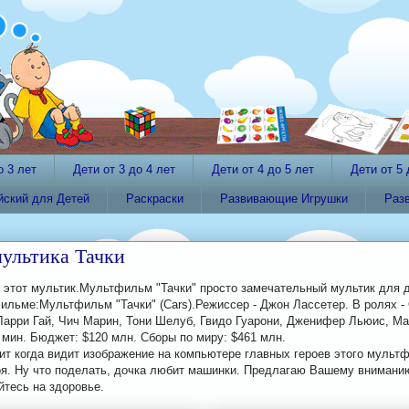
о 3 лет
Дети от 3 до 4 лет
Дети от 4 до 5 лет
Дети от 5 
йский для Детей
Раскраски
Развивающие Игрушки
Раз
мультика Тачки
 этот мультик.Мультфильм "Тачки" просто замечательный мультик для д
льме:Мультфильм "Тачки" (Cars).Режиссер - Джон Лассетер. В ролях -
Ларри Гай, Чич Марин, Тони Шелуб, Гвидо Гуарони, Дженифер Льюис, Ма
 мин. Бюджет: $120 млн. Сборы по миру: $461 млн.
ит когда видит изображение на компьютере главных героев этого мультф
оя. Ну что поделать, дочка любит машинки. Предлагаю Вашему вниманию
тесь на здоровье.