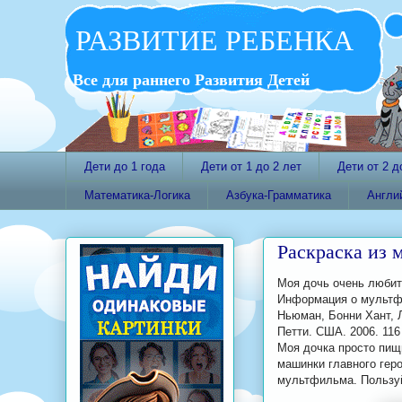
РАЗВИТИЕ РЕБЕНКА
Все для раннего Развития Детей
Дети до 1 года
Дети от 1 до 2 лет
Дети от 2 д
Математика-Логика
Азбука-Грамматика
Англи
Раскраска из 
Моя дочь очень любит
Информация о мультфи
Ньюман, Бонни Хант, 
Петти. США. 2006. 116
Моя дочка просто пищ
машинки главного гер
мультфильма. Пользуй