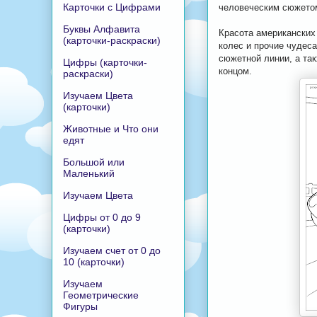
Карточки с Цифрами
человеческим сюжето
Буквы Алфавита
Красота американских
(карточки-раскраски)
колес и прочие чудес
сюжетной линии, а та
Цифры (карточки-
концом.
раскраски)
Изучаем Цвета
(карточки)
Животные и Что они
едят
Большой или
Маленький
Изучаем Цвета
Цифры от 0 до 9
(карточки)
Изучаем счет от 0 до
10 (карточки)
Изучаем
Геометрические
Фигуры