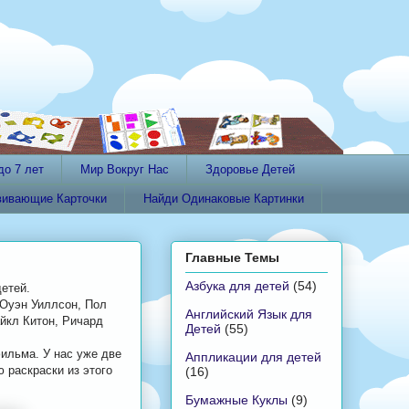
до 7 лет
Мир Вокруг Нас
Здоровье Детей
вивающие Карточки
Найди Одинаковые Картинки
Главные Темы
Азбука для детей
(54)
етей.
 Оуэн Уиллсон, Пол
Английский Язык для
йкл Китон, Ричард
Детей
(55)
ильма. У нас уже две
Аппликации для детей
 раскраски из этого
(16)
Бумажные Куклы
(9)