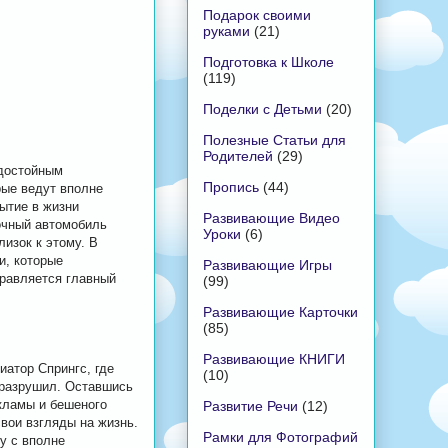
Подарок своими
руками
(21)
Подготовка к Школе
(119)
Поделки с Детьми
(20)
Полезные Статьи для
Родителей
(29)
 достойным
Пропись
(44)
рые ведут вполне
бытие в жизни
Развивающие Видео
очный автомобиль
Уроки
(6)
изок к этому. В
и, которые
Развивающие Игры
правляется главный
(99)
Развивающие Карточки
(85)
Развивающие КНИГИ
иатор Спрингс, где
(10)
 разрушил. Оставшись
екламы и бешеного
Развитие Речи
(12)
вои взгляды на жизнь.
Рамки для Фотографий
у с вполне