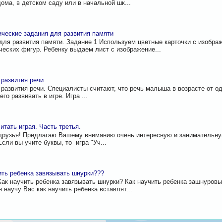
дома, в детском саду или в начальной шк...
ческие задания для развития памяти
для развития памяти. Задание 1 Используем цветные карточки с изобра
ческих фигур. Ребенку выдаем лист с изображение...
 развития речи
 развития речи. Специалисты считают, что речь малыша в возрасте от од
го развивать в игре. Игра ...
итать играя. Часть третья.
друзья! Предлагаю Вашему вниманию очень интересную и занимательну
Если вы учите буквы, то игра "Уч...
ить ребенка завязывать шнурки???
Как научить ребенка завязывать шнурки? Как научить ребенка зашнуровы
я научу Вас как научить ребенка вставлят...