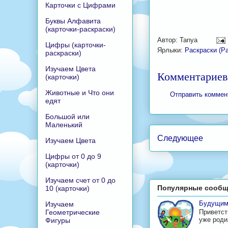
Карточки с Цифрами
Буквы Алфавита
(карточки-раскраски)
Автор:
Tanya
Цифры (карточки-
Ярлыки:
Раскраски (Р
раскраски)
Изучаем Цвета
Комментариев
(карточки)
Животные и Что они
Отправить коммен
едят
Большой или
Маленький
Следующее
Изучаем Цвета
Цифры от 0 до 9
(карточки)
Изучаем счет от 0 до
Популярные сообщ
10 (карточки)
Будущим
Изучаем
Геометрические
Приветст
уже родил
Фигуры