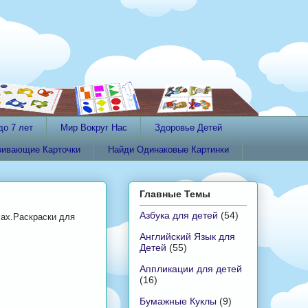
до 7 лет
Мир Вокруг Нас
Здоровье Детей
вивающие Карточки
Найди Одинаковые Картинки
Главные Темы
Азбука для детей
(54)
хах.Раскраски для
Английский Язык для
Детей
(55)
Аппликации для детей
(16)
Бумажные Куклы
(9)