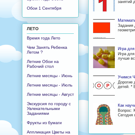
занятий 
Обои 1 Сентября
Математи
Задания 
ЛЕТО
геометри
Время года Лето
Чем Занять Ребенка
Игра для
Летом ?
Игра для
лучше все
Летние Обои на
Рабочий стол
Летние месяцы - Июнь
Учимся Ч
Дорогие 
Летние месяцы - Июль
детей. * 
Летние месяцы - Август
Экскурсия по городу с
Как науч
Увлекательными
Вопрос: 
Заданиями
Сегодня 
Фрукты из бумаги
Аппликация Цветы на