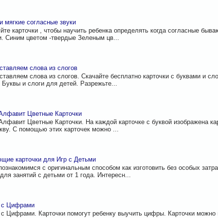
и мягкие согласные звуки
йте карточки , чтобы научить ребенка определять когда согласные бываю
. Синим цветом -твердые Зеленым цв...
ставляем слова из слогов
ставляем слова из слогов. Скачайте бесплатно карточки с буквами и сло
. Буквы и слоги для детей. Разрежьте...
Алфавит Цветные Карточки
Алфавит Цветные Карточки. На каждой карточке с буквой изображена к
укву. С помощью этих карточек можно ...
щие карточки для Игр с Детьми
познакомимся с оригинальным способом как изготовить без особых затр
для занятий с детьми от 1 года. Интересн...
и с Цифрами
 с Цифрами. Карточки помогут ребенку выучить цифры. Карточки можно