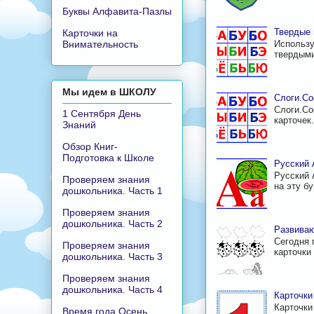
Буквы Алфавита-Пазлы
Твердые 
Карточки на
Внимательность
Использу
твердыми
Мы идем в ШКОЛУ
Слоги.Со
Слоги.Со
1 Сентября День
карточек
Знаний
Обзор Книг-
Подготовка к Школе
Русский 
Русский 
Проверяем знания
на эту б
дошкольника. Часть 1
Проверяем знания
дошкольника. Часть 2
Развиваю
Сегодня 
Проверяем знания
карточки 
дошкольника. Часть 3
Проверяем знания
дошкольника. Часть 4
Карточк
Карточки
Время года Осень