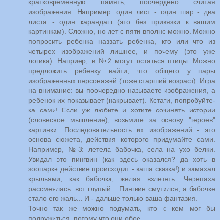
кратковременную память, поочердено считая
изображения. Например: один лист - один шар - два
листа - один карандаш (это без привязки к вашим
картинкам). Сложно, но лет с пяти вполне можно. Можно
попросить ребенка назвать ребенка, кто или что из
четырех изображений лишнее, и почему (это уже
логика). Наприер, в №2 могут остаться птицы. Можно
предложить ребенку найти, что общего у пары
изображенных персонажей (тоже старший возраст). Игра
на внимание: вы поочередно называете изображения, а
ребенок их показывает (накрывает). Кстати, попробуйте-
ка сами! Если уж любите и хотите сочинять истории
(словесное мышление), возьмите за основу "героев"
картинки. Последовательность их изображений - это
основа сюжета, действия которого придумайте сами.
Например, №3: летела бабочка, села на ухо белки.
Увидал это пингвин (как здесь оказался? да хоть в
зоопарке действие происходит - ваша сказка!) и замахал
крыльями, как бабочка, желая взлететь. Черепаха
рассмеялась: вот глупый... Пингвин смутился, а бабочке
стало его жаль... И - дальше только ваша фантазия.
Точно так же можно подумать, кто с кем мог бы
подружиться, потому что они обое...