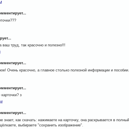
AM
мментирует...
рточки???
ует...
а ваш труд, так красочно и полезно!!!
M
мментирует...
ое! Очень красочно, а главное столько полезной информации и пособии. Б
M
мментирует...
 карточки? з
PM
мментирует...
 не знает, как скачать: нажимаете на карточку, она раскрывается в полны
щёлкаете, выбираете "сохранить изображение".