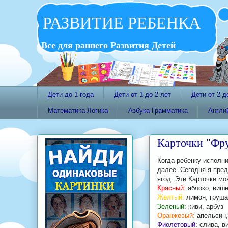
РАЗВИТИЕ РЕБЕНКА
Все для раннего Развития Детей
Дети до 1 года
Дети от 1 до 2 лет
Дети от 2 д
Математика-Логика
Азбука-Грамматика
Англи
Карточки "Фр
Когда ребенку исполни
далее. Сегодня я пре
ягод. Эти Карточки мо
Красный:
яблоко, вишн
Желтый:
лимон, груша
Зеленый:
киви, арбуз
Оранжевый:
апельсин,
Фиолетовый:
слива, в