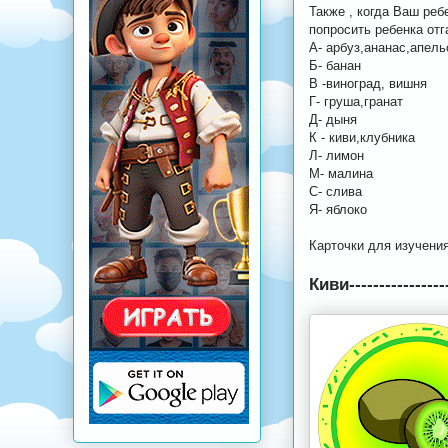
Также , когда Ваш ре
попросить ребенка отг
А- арбуз,ананас,апель
Б- банан
В -виноград, вишня
Г- груша,гранат
Д- дыня
К - киви,клубника
Л- лимон
М- малина
С- слива
Я- яблоко
Карточки для изучения
Киви---------------