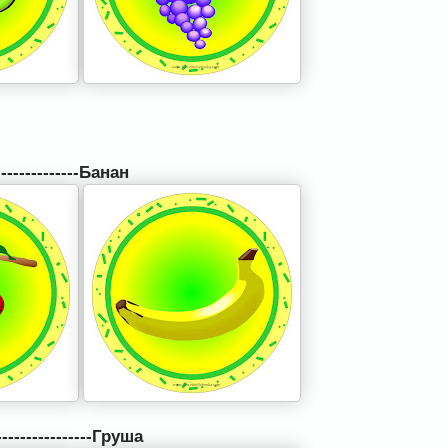
-------------Банан
---------------Груша