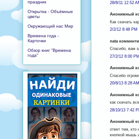
праздник
28/8/11 12:52 
Открытка - Объёмные
Анонимный ко
цветы
Как скачать ка
Окружающий нас Мир
2/2/12 8:48 PM
Времена года -
Карточки
nata комментир
Спасибо, вам з
Обзор книг "Времена
года"
27/2/12 8:00 P
Анонимный ко
Спасибо огромн
20/8/13 8:28 A
Анонимный ко
как скачать все
28/10/13 7:42 
Анонимный ко
ответ тем, кто
кнопкой мышь 