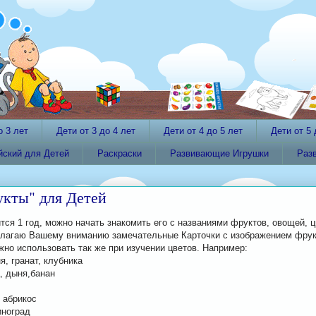
о 3 лет
Дети от 3 до 4 лет
Дети от 4 до 5 лет
Дети от 5 
йский для Детей
Раскраски
Развивающие Игрушки
Раз
укты" для Детей
тся 1 год, можно начать знакомить его с названиями фруктов, овощей, ц
длагаю Вашему вниманию замечательные Карточки с изображением фрук
жно использовать так же при изучении цветов. Например:
я, гранат, клубника
, дыня,банан
 абрикос
иноград