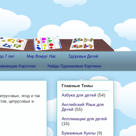
до 7 лет
Мир Вокруг Нас
Здоровье Детей
вивающие Карточки
Найди Одинаковые Картинки
Главные Темы
Азбука для детей
(54)
итрусовых, ягод и так
тов, цитрусовых и
Английский Язык для
Детей
(55)
Аппликации для детей
(16)
Бумажные Куклы
(9)