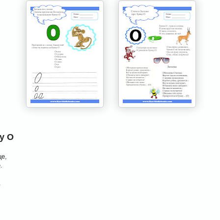
у О
це,
.
.