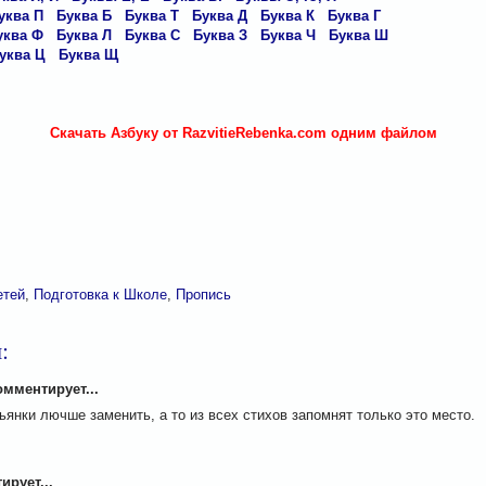
уква П
Буква Б
Буква Т
Буква Д
Буква К
Буква Г
уква Ф
Буква Л
Буква С
Буква З
Буква Ч
Буква Ш
уква Ц
Буква Щ
Скачать Азбуку от RazvitieRebenka.com одним файлом
етей
,
Подготовка к Школе
,
Пропись
:
мментирует...
ьянки лючше заменить, а то из всех стихов запомнят только это место.
M
рует...