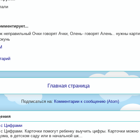
лали
M
мментирует...
к неправильный Очки говорят Ачки, Олень- говорят Алень.. нужны карти
 окунь
PM
тарий
Главная страница
Подписаться на:
Комментарии к сообщению (Atom)
ения
и с Цифрами
 с Цифрами. Карточки помогут ребенку выучить цифры. Карточки можно
дома, в детском саду или в начальной шк...