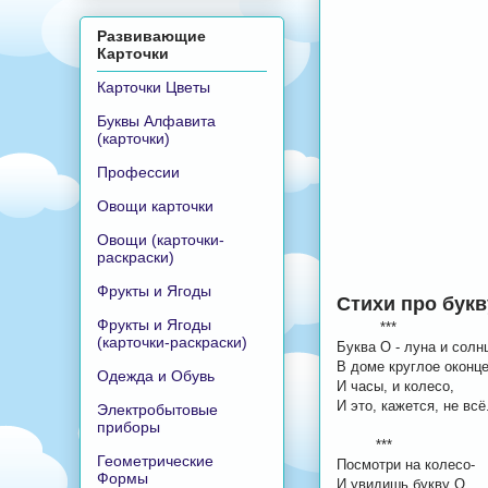
Развивающие
Карточки
Карточки Цветы
Буквы Алфавита
(карточки)
Профессии
Овощи карточки
Овощи (карточки-
раскраски)
Фрукты и Ягоды
Стихи про букв
Фрукты и Ягоды
***
(карточки-раскраски)
Буква О - луна и солн
В доме круглое оконце
Одежда и Обувь
И часы, и колесо,
И это, кажется, не всё
Электробытовые
приборы
***
Геометрические
Посмотри на колесо-
Формы
И увидишь букву О.