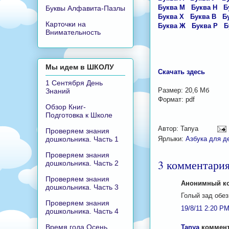
Буква М
Буква Н
Б
Буквы Алфавита-Пазлы
Буква Х
Буква В
Б
Карточки на
Буква Ж
Буква Р
Б
Внимательность
Мы идем в ШКОЛУ
Скачать здесь
1 Сентября День
Размер: 20,6 Мб
Знаний
Формат: pdf
Обзор Книг-
Подготовка к Школе
Автор:
Tanya
Проверяем знания
Ярлыки:
Азбука для д
дошкольника. Часть 1
Проверяем знания
3 комментария
дошкольника. Часть 2
Проверяем знания
Анонимный ко
дошкольника. Часть 3
Голый зад обез
Проверяем знания
19/8/11 2:20 P
дошкольника. Часть 4
Время года Осень
Tanya
комменти