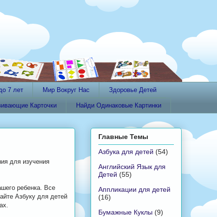
до 7 лет
Мир Вокруг Нас
Здоровье Детей
вивающие Карточки
Найди Одинаковые Картинки
Главные Темы
Азбука для детей
(54)
ния для изучения
Английский Язык для
Детей
(55)
ашего ребенка. Все
Аппликации для детей
вайте Азбуку для детей
(16)
ах.
Бумажные Куклы
(9)