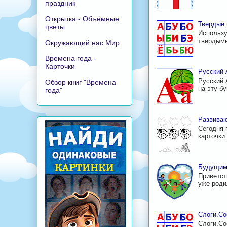
праздник
Открытка - Объёмные
Твердые 
цветы
Использу
твердыми
Окружающий нас Мир
Времена года -
Карточки
Русский 
Русский 
Обзор книг "Времена
на эту б
года"
Развиваю
Сегодня 
карточки 
Будущим
Приветст
уже родил
Слоги.Со
Слоги.Со