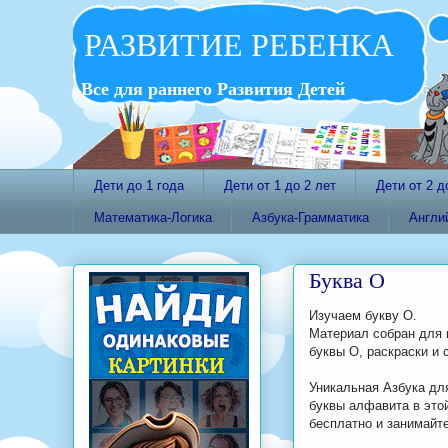
РАЗВИТИЕ РЕБЕНКА
Все для раннего Развития Детей
Дети до 1 года
Дети от 1 до 2 лет
Дети от 2 д
Математика-Логика
Азбука-Грамматика
Англи
Буква О
Изучаем букву О.
Материал собран для 
буквы О, раскраски и 
Уникальная Азбука для
буквы алфавита в этой
бесплатно и занимайт