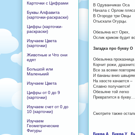
Карточки с Цифрами
В Одуванчиках Оса
Начала с Орлом пляса
Буквы Алфавита
В Огороде три Овцы
(карточки-раскраски)
Отыскали Огурцы.
Цифры (карточки-
раскраски)
Обезьяна ест Орех,
Ослик криком будит в
Изучаем Цвета
(карточки)
Загадка про букву О
Животные и Что они
Обезьянка проказница
едят
Корчит рожи, дразнитс
Большой или
Все за всеми повторяе
Маленький
И бананы вниз швыряе
На хвосте качается –
Изучаем Цвета
Славно получается!
Обезьяне той легко
Цифры от 0 до 9
(карточки)
Превратится в букву…
Изучаем счет от 0 до
10 (карточки)
Смотрите также остал
Изучаем
Геометрические
Фигуры
Буква А
Буква У
Бу