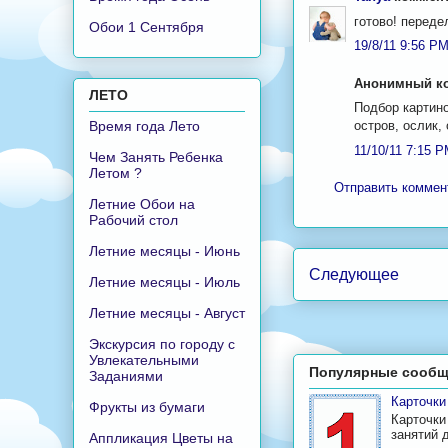
готово! переде
Обои 1 Сентября
19/8/11 9:56 P
Анонимный ко
ЛЕТО
Подбор картино
остров, ослик,
Время года Лето
11/10/11 7:15 
Чем Занять Ребенка
Летом ?
Отправить коммен
Летние Обои на
Рабочий стол
Летние месяцы - Июнь
Следующее
Летние месяцы - Июль
Летние месяцы - Август
Экскурсия по городу с
Увлекательными
Популярные сообщ
Заданиями
Карточк
Фрукты из бумаги
Карточки
занятий 
Аппликация Цветы на