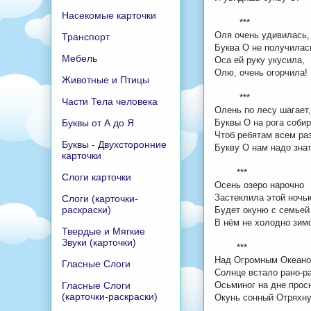
Насекомые карточки
***
Оля очень удивилась,
Транспорт
Буква О не получилас
Мебель
Оса ей руку укусила,
Олю, очень огорчила!
Животные и Птицы
***
Части Тела человека
Олень по лесу шагает,
Буквы от А до Я
Буквы О на рога собир
Чтоб ребятам всем ра
Буквы - Двухсторонние
Букву О нам надо знат
карточки
***
Слоги карточки
Осень озеро нарочно
Застеклила этой ночь
Слоги (карточки-
раскраски)
Будет окуню с семьей
В нём не холодно зим
Твердые и Мягкие
Звуки (карточки)
***
Над Огромным Океан
Гласные Слоги
Солнце встало рано-р
Гласные Слоги
Осьминог на дне прос
(карточки-раскраски)
Окунь сонный Отряхну