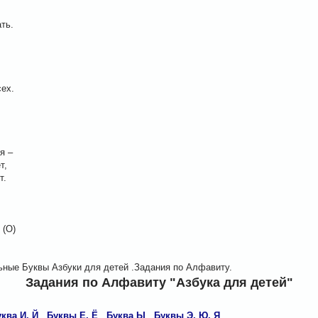
ть.
сех.
я –
т,
т.
 (О)
ьные Буквы Азбуки для детей .Задания по Алфавиту.
Задания по Алфавиту "Азбука для детей"
ква И, Й
Буквы Е, Ё
Буква Ы
Буквы Э, Ю, Я