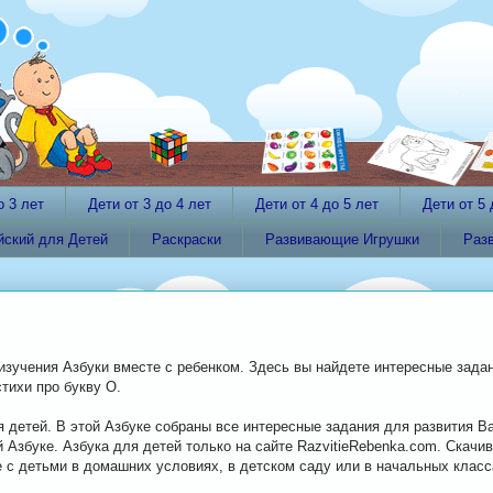
о 3 лет
Дети от 3 до 4 лет
Дети от 4 до 5 лет
Дети от 5 
йский для Детей
Раскраски
Развивающие Игрушки
Раз
изучения Азбуки вместе с ребенком. Здесь вы найдете интересные зада
стихи про букву О.
 детей. В этой Азбуке собраны все интересные задания для развития В
 Азбуке. Азбука для детей только на сайте RazvitieRebenka.com. Скачи
е с детьми в домашних условиях, в детском саду или в начальных класс