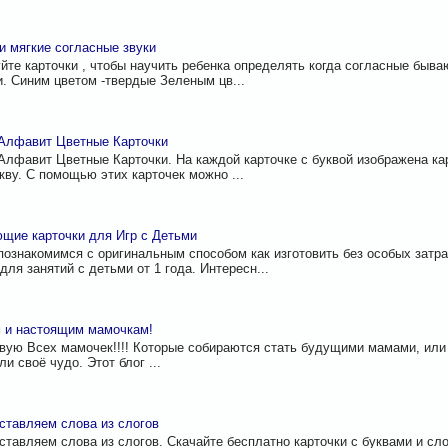
и мягкие согласные звуки
йте карточки , чтобы научить ребенка определять когда согласные бываю
. Синим цветом -твердые Зеленым цв...
Алфавит Цветные Карточки
Алфавит Цветные Карточки. На каждой карточке с буквой изображена к
укву. С помощью этих карточек можно ...
щие карточки для Игр с Детьми
познакомимся с оригинальным способом как изготовить без особых затр
для занятий с детьми от 1 года. Интересн...
 и настоящим мамочкам!
вую Всех мамочек!!!! Которые собираются стать будущими мамами, или
и своё чудо. Этот блог ...
ставляем слова из слогов
ставляем слова из слогов. Скачайте бесплатно карточки с буквами и сло