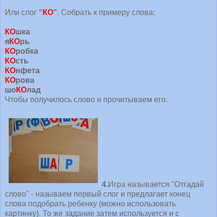
Или слог
"
КО
"
. Собрать к примеру слова:
КО
шка
я
КО
рь
КО
робка
КО
сть
КО
нфета
КО
рова
шо
КО
лад
Чтобы получилось слово и прочитываем его.
4.
Игра называется "Отгадай
слово" - называем первый слог и предлагает конец
слова подобрать ребенку (можно использовать
картинку). То же задание затем используется и с