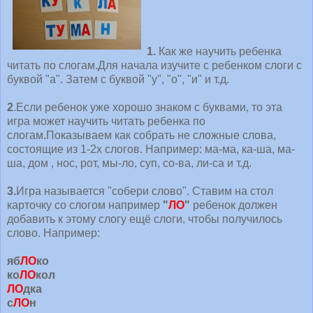
1.
Как же научить ребенка
читать по слогам.Для начала изучите с ребенком слоги с
буквой "а". Затем с буквой "у", "о", "и" и т.д.
2
.Если ребенок уже хорошо знаком с буквами, то эта
игра может научить читать ребенка по
слогам.Показываем как собрать не сложные слова,
состоящие из 1-2х слогов. Например: ма-ма, ка-ша, ма-
ша, дом , нос, рот, мы-ло, суп, со-ва, ли-са и т.д.
3.
Игра называется "собери слово". Ставим на стол
карточку со слогом например
"
ЛО
"
ребенок должен
добавить к этому слогу ещё слоги, чтобы получилось
слово. Например:
яб
ЛО
ко
ко
ЛО
кол
ЛО
дка
с
ЛО
н