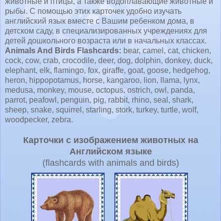
животные и птицы, а также водоплавающие животные и
рыбы. С помощью этих карточек удобно изучать
английский язык вместе с Вашим ребенком дома, в
детском саду, в специализированных учреждениях для
детей дошкольного возраста или в начальных классах.
Animals And Birds Flashcards:
bear, camel, cat, chicken,
cock, cow, crab, crocodile, deer, dog, dolphin, donkey, duck,
elephant, elk, flamingo, fox, giraffe, goat, goose, hedgehog,
heron, hippopotamus, horse, kangaroo, lion, llama, lynx,
medusa, monkey, mouse, octopus, ostrich, owl, panda,
parrot, peafowl, penguin, pig, rabbit, rhino, seal, shark,
sheep, snake, squirrel, starling, stork, turkey, turtle, wolf,
woodpecker, zebra.
Карточки с изображением животных на
Английском языке
(flashcards with animals and birds)