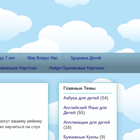
до 7 лет
Мир Вокруг Нас
Здоровье Детей
вивающие Карточки
Найди Одинаковые Картинки
Главные Темы
Азбука для детей
(54)
Английский Язык для
Детей
(55)
омогут вашему ребенку
Аппликации для детей
же научиться на слух
(16)
Бумажные Куклы
(9)