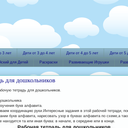
о 3 лет
Дети от 3 до 4 лет
Дети от 4 до 5 лет
Дети от 5 
йский для Детей
Раскраски
Развивающие Игрушки
Раз
дь для дошкольников
абочую тетрадь для дошкольников.
дошкольника
изучения букв алфавита.
иваем координацию руки.Интересные задания в этой рабочей тетради, п
ании букв алфавита, нарисовать узор в буквах алфавита по схеме,а так
е находится та или иная буква: в начале, в середине или в конце.
Рабочая тетрадь для дошкольников