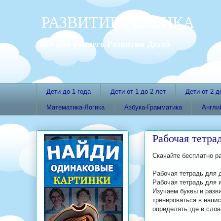
РАЗВИТИЕ РЕБЕНКА
Все для раннего Развития Детей
Дети до 1 года
Дети от 1 до 2 лет
Дети от 2 д
Математика-Логика
Азбука-Грамматика
Англи
Рабочая тетра
Скачайте бесплатно р
Рабочая тетрадь для 
Рабочая тетрадь для 
Изучаем буквы и разв
тренироваться в напис
определять где в слов