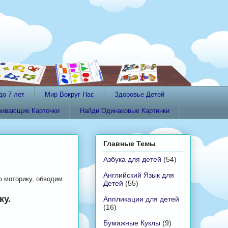
до 7 лет
Мир Вокруг Нас
Здоровье Детей
вивающие Карточки
Найди Одинаковые Картинки
Главные Темы
Азбука для детей
(54)
Английский Язык для
ю моторику, обводим
Детей
(55)
ку.
Аппликации для детей
(16)
Бумажные Куклы
(9)