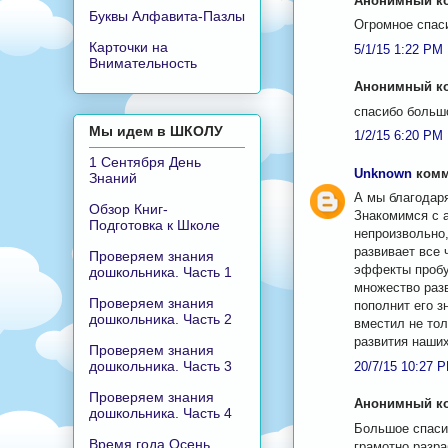
Анонимный ко
Буквы Алфавита-Пазлы
Огромное спас
Карточки на
5/1/15 1:22 PM
Внимательность
Анонимный ко
спасибо большо
Мы идем в ШКОЛУ
1/2/15 6:20 PM
1 Сентября День
Unknown
комме
Знаний
А мы благодаря
Обзор Книг-
Знакомимся с 
Подготовка к Школе
непроизвольно,
развивает все 
Проверяем знания
эффекты пробу
дошкольника. Часть 1
множество раз
Проверяем знания
пополнит его з
дошкольника. Часть 2
вместил не то
развития наших
Проверяем знания
дошкольника. Часть 3
20/7/15 10:27 
Проверяем знания
Анонимный ко
дошкольника. Часть 4
Большое спаси
Время года Осень
грамотно разр