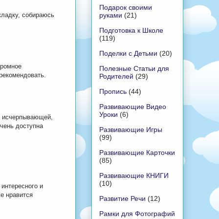
Подарок своими
руками
(21)
кладку, собираюсь
Подготовка к Школе
(119)
Поделки с Детьми
(20)
громное
Полезные Статьи для
рекомендовать.
Родителей
(29)
Пропись
(44)
Развивающие Видео
Уроки
(6)
о исчерпывающей,
очень доступна
Развивающие Игры
(99)
Развивающие Карточки
(85)
Развивающие КНИГИ
(10)
 интересного и
же нравится
Развитие Речи
(12)
Рамки для Фотографий