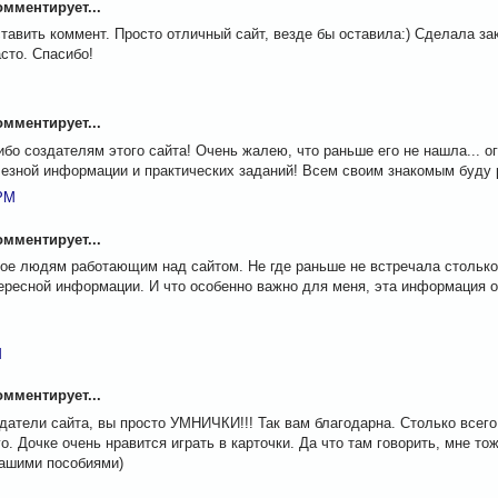
мментирует...
ставить коммент. Просто отличный сайт, везде бы оставила:) Сделала за
сто. Спасибо!
мментирует...
бо создателям этого сайта! Очень жалею, что раньше его не нашла... о
лезной информации и практических заданий! Всем своим знакомым буду 
 PM
мментирует...
ое людям работающим над сайтом. Не где раньше не встречала стольк
ересной информации. И что особенно важно для меня, эта информация 
M
мментирует...
атели сайта, вы просто УМНИЧКИ!!! Так вам благодарна. Столько всего
о. Дочке очень нравится играть в карточки. Да что там говорить, мне то
вашими пособиями)