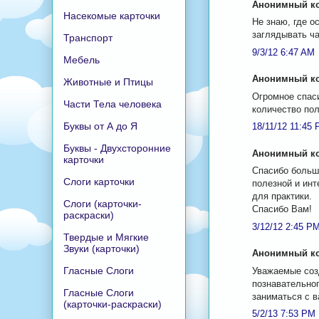
Анонимный ко
Насекомые карточки
Не знаю, где о
заглядывать ча
Транспорт
9/3/12 6:47 AM
Мебель
Анонимный ко
Животные и Птицы
Огромное спаси
Части Тела человека
количество по
Буквы от А до Я
18/11/12 11:45
Буквы - Двухсторонние
Анонимный ко
карточки
Спасибо больш
Слоги карточки
полезной и инт
для практики.
Слоги (карточки-
Спасибо Вам!
раскраски)
3/12/12 2:45 P
Твердые и Мягкие
Звуки (карточки)
Анонимный ко
Гласные Слоги
Уважаемые созд
познавательног
Гласные Слоги
заниматься с 
(карточки-раскраски)
5/2/13 7:53 PM