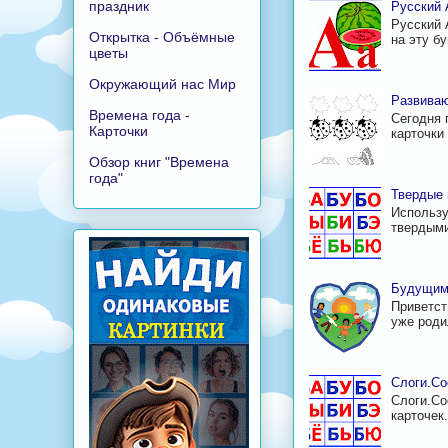
праздник
Русский 
Русский 
Открытка - Объёмные
на эту б
цветы
Окружающий нас Мир
Развиваю
Времена года -
Сегодня 
Карточки
карточки 
Обзор книг "Времена
года"
Твердые 
Использу
твердыми
Будущим
Приветст
уже родил
Слоги.Со
Слоги.Со
карточек