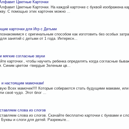
Алфавит Цветные Карточки
Алфавит Цветные Карточки. На каждой карточке с буквой изображена к
укву. С помощью этих карточек можно ...
щие карточки для Игр с Детьми
познакомимся с оригинальным способом как изготовить без особых затр
для занятий с детьми от 1 года. Интересн...
и мягкие согласные звуки
йте карточки , чтобы научить ребенка определять когда согласные бываю
. Синим цветом -твердые Зеленым цв...
 и настоящим мамочкам!
вую Всех мамочек!!!! Которые собираются стать будущими мамами, или
и своё чудо. Этот блог ...
ставляем слова из слогов
ставляем слова из слогов. Скачайте бесплатно карточки с буквами и сло
. Буквы и слоги для детей. Разрежьте...