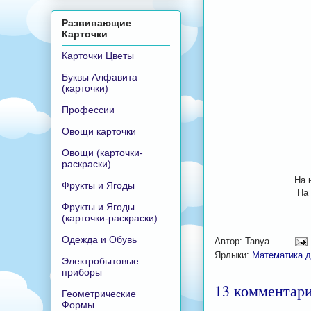
Развивающие
Карточки
Карточки Цветы
Буквы Алфавита
(карточки)
Профессии
Овощи карточки
Овощи (карточки-
раскраски)
На 
Фрукты и Ягоды
На
Фрукты и Ягоды
(карточки-раскраски)
Одежда и Обувь
Автор:
Tanya
Ярлыки:
Математика д
Электробытовые
приборы
13 комментари
Геометрические
Формы