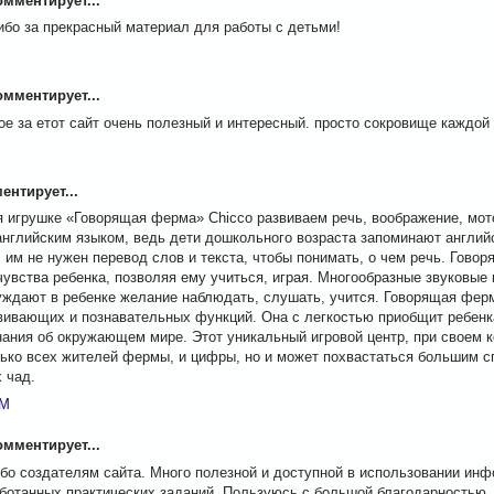
мментирует...
ибо за прекрасный материал для работы с детьми!
мментирует...
е за етот сайт очень полезный и интересный. просто сокровище каждой 
нтирует...
 игрушке «Говорящая ферма» Chicco развиваем речь, воображение, мото
английским языком, ведь дети дошкольного возраста запоминают англий
 им не нужен перевод слов и текста, чтобы понимать, о чем речь. Гово
чувства ребенка, позволяя ему учиться, играя. Многообразные звуковые
ждают в ребенке желание наблюдать, слушать, учится. Говорящая фер
вивающих и познавательных функций. Она с легкостью приобщит ребенк
нания об окружающем мире. Этот уникальный игровой центр, при своем 
лько всех жителей фермы, и цифры, но и может похвастаться большим с
 чад.
PM
мментирует...
бо создателям сайта. Много полезной и доступной в использовании инф
аботанных практических заданий. Пользуюсь с большой благодарностью.