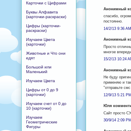
Карточки с Цифрами
Анонимный ко
Буквы Алфавита
спасибо, огром
(карточки-раскраски)
постоянно.
Цифры (карточки-
14/2/13 9:36 A
раскраски)
Изучаем Цвета
Анонимный ко
(карточки)
Просто отличны
многое впереди
Животные и Что они
едят
15/2/13 10:24 
Большой или
Анонимный ко
Маленький
Не буду ориги
Изучаем Цвета
применяю и там
"отправьте смс
Цифры от 0 до 9
(карточки)
12/9/13 5:21 P
Изучаем счет от 0 до
Юля комментир
10 (карточки)
Сайт просто С
Изучаем
30/9/14 2:09 P
Геометрические
Фигуры