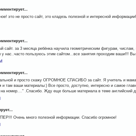
мментирует...
ное! это не просто сайт, это кладезь полезной и интересной информации
M
мментирует...
й сайт. за 3 месяца ребёнка научила геометрическим фигурам, числам, 
 у нас..часто пользуюсь этим сайтом...все занятия проходим ваши!!! Вы
AM
мментирует...
нальной и просто скажу ОГРОМНОЕ СПАСИБО за сайт. Я учитель и мама
 и там ваши материалы:) Все просто, доступно, интересно и самое глав
 на номер...." .Спасибо. Жду еще больше материала в теме английский д
M
ует...
УПЕР!!! Очень много полезной информации. Спасибо огромное!
M