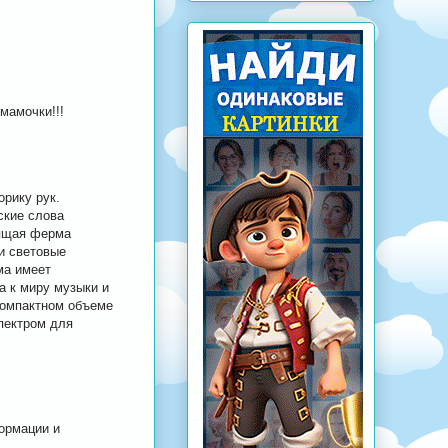
мамочки!!!
рику рук.
ские слова
рящая ферма
 и световые
ма имеет
а к миру музыки и
компактном объеме
пектром для
ормации и