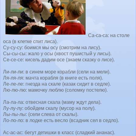
Са-са-са: на столе
оса (в клетке спит лиса).
Су-су-су: боимся мы осу (смотрим на лису).
Сы-сы-сы: жало у осы (хвост пушистый у лисы).
Се-се-се: кисель дадим осе (знаем сказку о лисе).
Ли-ли-ли: в синем море корабли (сели на мели).
Ля-ля-ля: мачта корабля (в книге есть поля).
Ле-ле-ле: гнезда на скале (казак сидит в седле).
Лю-лю-лю: мамочку люблю (соломку постелю).
Ла-ла-ла: отвесная скала (маму ждут дела).
Лу-лу-лу: обойдем скалу (мусор на полу).
Лы-лы-лы: (сели слева от скалы).
Ло-ло-ло: в лодке есть весло (всадник сел в седло).
Ас-ас-ас: бегут детишки в класс (сладкий ананас).