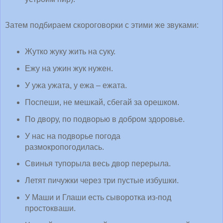
Затем подбираем скороговорки с этими же звуками:
Жутко жуку жить на суку.
Ежу на ужин жук нужен.
У ужа ужата, у ежа – ежата.
Поспеши, не мешкай, сбегай за орешком.
По двору, по подворью в добром здоровье.
У нас на подворье погода
размокропогодилась.
Свинья тупорыла весь двор перерыла.
Летят пичужки через три пустые избушки.
У Маши и Глаши есть сыворотка из-под
простокваши.