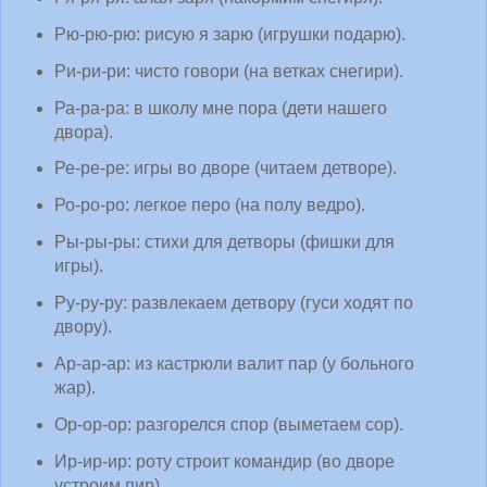
Рю-рю-рю: рисую я зарю (игрушки подарю).
Ри-ри-ри: чисто говори (на ветках снегири).
Ра-ра-ра: в школу мне пора (дети нашего
двора).
Ре-ре-ре: игры во дворе (читаем детворе).
Ро-ро-ро: легкое перо (на полу ведро).
Ры-ры-ры: стихи для детворы (фишки для
игры).
Ру-ру-ру: развлекаем детвору (гуси ходят по
двору).
Ар-ар-ар: из кастрюли валит пар (у больного
жар).
Ор-ор-ор: разгорелся спор (выметаем сор).
Ир-ир-ир: роту строит командир (во дворе
устроим пир).