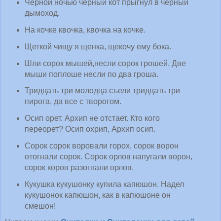
Черной ночью черный кот прыгнул в черный
дымоход.
На кочке квочка, квочка на кочке.
Щеткой чищу я щенка, щекочу ему бока.
Шли сорок мышей,несли сорок грошей. Две
мыши поплоше несли по два гроша.
Тридцать три молодца съели тридцать три
пирога, да все с творогом.
Осип орет. Архип не отстает. Кто кого
переорет? Осип охрип, Архип осип.
Сорок сорок воровали горох, сорок ворон
отогнали сорок. Сорок орлов напугали ворон,
сорок коров разогнали орлов.
Кукушка кукушонку купила капюшон. Надел
кукушонок капюшон, как в капюшоне он
смешон!