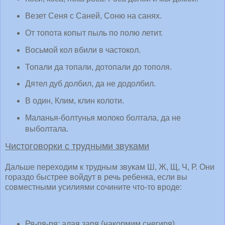
Везет Сеня с Саней, Соню на санях.
От топота копыт пыль по полю летит.
Восьмой кол вбили в частокол.
Топали да топали, дотопали до тополя.
Дятел дуб долбил, да не додолбил.
В один, Клим, клин колоти.
Маланья-болтунья молоко болтала, да не
выболтала.
Чистоговорки с трудными звуками
Дальше переходим к трудным звукам Ш, Ж, Щ, Ч, Р. Они
гораздо быстрее войдут в речь ребенка, если вы
совместными усилиями сочините что-то вроде:
Ря-ря-ря: алая заря (накормим снегиря).