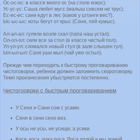
Ос-ос-ос: в классе много ос (на столе кокос).
Ус-ус-ус: Саша любит мусс (малыш совсем не трус).
Ес-ес-ес: сани едут в лес (каков у штанги вес?).
Ыс-ыс-ыс: коты бегут от крыс (Соня, пей кумыс).
Ал-ал-ал: гуляли возле скал (папа наш устал).
Ол-ол-ол: сели все за стол (в классе чистый пол).
Ул-ул-ул: сломался новый стул (в зале слышен гул).
Ыл-ыл-ыл: Саня уши мыл (чай уже остыл).
Прежде чем переходить к быстрому проговариванию
чистоговорок, ребенок должен запомнить скороговорку.
Темп произнесения убыстряется постепенно.
Чистогооврки с быстрым проговариванием
У Сени и Сани сом с усами.
Сеня в сени сено вез.
У осы не усы, не усищи, а усики.
Коси, коса, пока роса. Роса долой и мы домой.