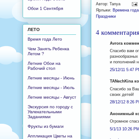
Автор:
Tanya
Обои 1 Сентября
Ярлыки:
Времена года
Праздники
ЛЕТО
4 комментария
Время года Лето
Avrora коммен
Чем Занять Ребенка
Спасибо вам ог
Летом ?
разнообразных 
и пополнений н
Летние Обои на
Рабочий стол
25/12/11 5:47 
Летние месяцы - Июнь
TANechKina ко
Летние месяцы - Июль
Спасибо за Ва
своих детей!
Летние месяцы - Август
28/12/12 8:26 
Экскурсия по городу с
Увлекательными
Анонимный ко
Заданиями
Огромное спас
Фрукты из бумаги
5/1/13 10:26 P
Аппликация Цветы на