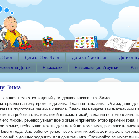
о 3 лет
Дети от 3 до 4 лет
Дети от 4 до 5 лет
Дети от 5 
йский для Детей
Раскраски
Развивающие Игрушки
Раз
му Зима
 Главная тема этих заданий для дошкольников это -
Зима.
материалы на тему время года зима. Главная тема зима. Эти задания дл
ами в подготовке ребенка к школе. Здесь вы найдете занимательный м
комства ребенка с математикой и грамматикой, задания по теме о зиме п
его миром, ребенок узнает все о зиме и приметах этого времени года. 
ихи о зиме, небольшие тексты для детей по теме зима, раскрасить рисун
Нового года. Ваш ребенок узнает все о зимних забавах и играх, в которы
сновной в данных заданиях для дошкольника. Скачивайте занимательны