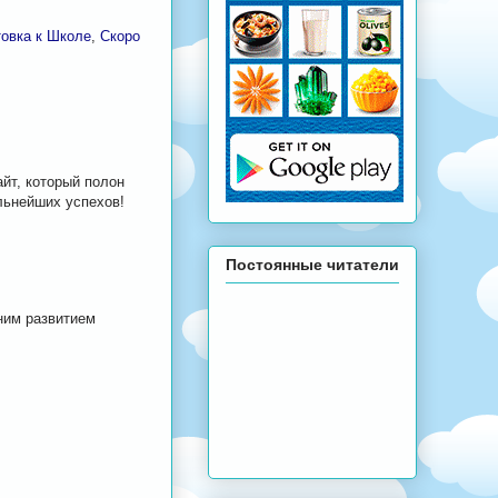
овка к Школе
,
Скоро
йт, который полон
льнейших успехов!
Постоянные читатели
ним развитием