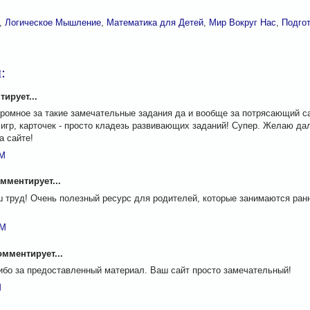
,
Логическое Мышление
,
Математика для Детей
,
Мир Вокруг Нас
,
Подгот
:
тирует...
ромное за такие замечательные задания да и вообще за потрясающий са
игр, карточек - просто кладезь развивающих заданий! Супер. Желаю да
а сайте!
PM
мментирует...
ш труд! Очень полезный ресурс для родителей, которые занимаются ран
PM
мментирует...
ибо за предоставленный материал. Ваш сайт просто замечательный!
M