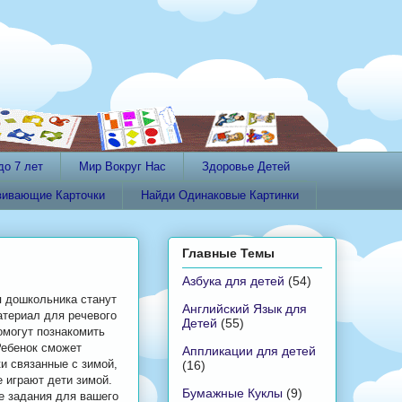
до 7 лет
Мир Вокруг Нас
Здоровье Детей
вивающие Карточки
Найди Одинаковые Картинки
Главные Темы
Азбука для детей
(54)
я дошкольника станут
Английский Язык для
атериал для речевого
Детей
(55)
омогут познакомить
Ребенок сможет
Аппликации для детей
ки связанные с зимой,
(16)
е играют дети зимой.
Бумажные Куклы
(9)
е задания для вашего