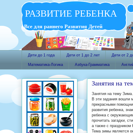
РАЗВИТИЕ РЕБЕНКА
Все для раннего Развития Детей
Дети до 1 года
Дети от 1 до 2 лет
Дети от 2 д
Математика-Логика
Азбука-Грамматика
Англи
Занятия на те
Занятия на тему Зима.
В эти задания вошли 
прекрасными помощник
развития ребенка, зна
ребенка с окружающим 
прочитать загадки, ст
а также с праздником 
Тема зимы является о