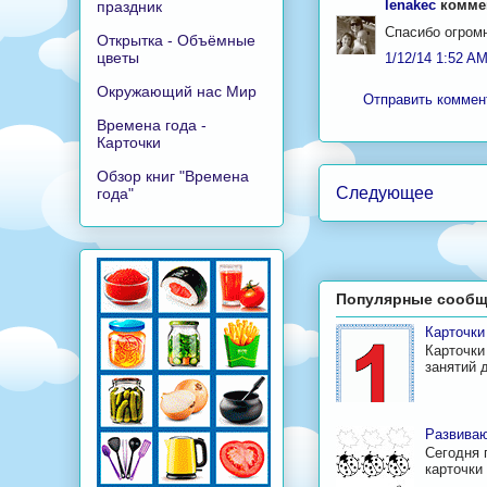
lenakec
коммен
праздник
Спасибо огромн
Открытка - Объёмные
цветы
1/12/14 1:52 A
Окружающий нас Мир
Отправить коммен
Времена года -
Карточки
Обзор книг "Времена
Следующее
года"
Популярные сообщ
Карточк
Карточки
занятий 
Развиваю
Сегодня 
карточки 