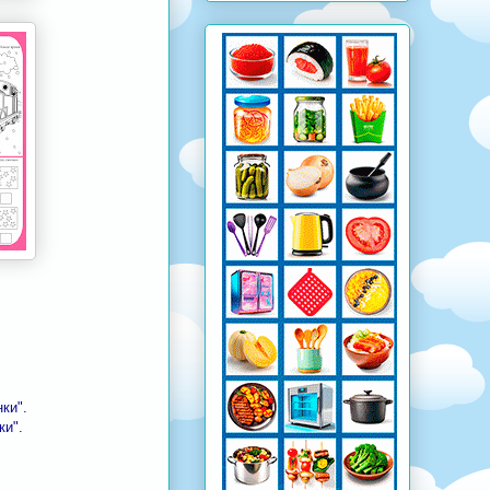
ки".
и".