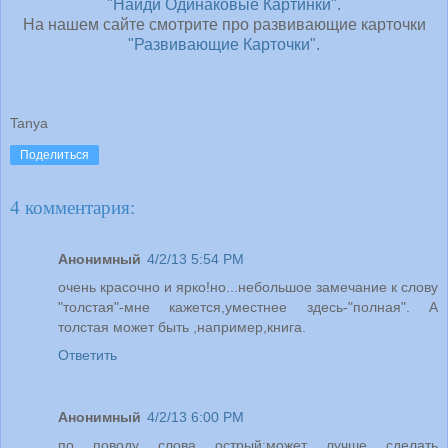
"Найди Одинаковые Картинки".
На нашем сайте смотрите про развивающие карточки
"Развивающие Карточки".
Tanya
Поделиться
4 комментария:
Анонимный
4/2/13 5:54 PM
очень красочно и ярко!но...небольшое замечание к слову
"толстая"-мне кажется,уместнее здесь-"полная". А
толстая может быть ,например,книга.
Ответить
Анонимный
4/2/13 6:00 PM
по поводу слова острый:может лучше сделать