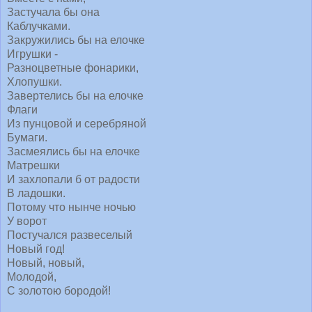
Застучала бы она
Каблучками.
Закружились бы на елочке
Игрушки -
Разноцветные фонарики,
Хлопушки.
Завертелись бы на елочке
Флаги
Из пунцовой и серебряной
Бумаги.
Засмеялись бы на елочке
Матрешки
И захлопали б от радости
В ладошки.
Потому что нынче ночью
У ворот
Постучался развеселый
Новый год!
Новый, новый,
Молодой,
С золотою бородой!