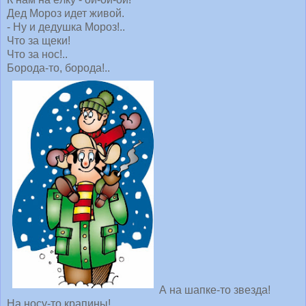
Дед Мороз идет живой.
- Ну и дедушка Мороз!..
Что за щеки!
Что за нос!..
Борода-то, борода!..
А на шапке-то звезда!
На носу-то крапины!