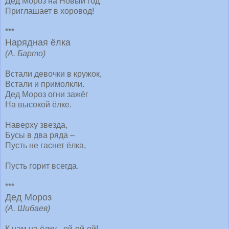
Дед Мороз на Новый год
Приглашает в хоровод!
***
Нарядная ёлка
(А. Барто)
Встали девочки в кружок,
Встали и примолкли.
Дед Мороз огни зажёг
На высокой ёлке.
Наверху звезда,
Бусы в два ряда –
Пусть не гаснет ёлка,
Пусть горит всегда.
***
Дед Мороз
(А. Шибаев)
К нам на ёлку - ой-ой-ой!