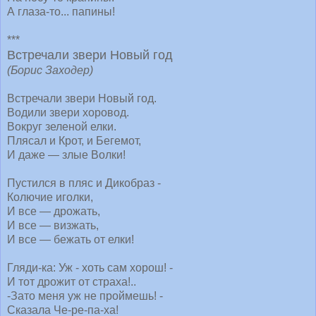
А глаза-то... папины!
***
Встречали звери Новый год
(Борис Заходер)
Встречали звери Новый год.
Водили звери хоровод.
Вокруг зеленой елки.
Плясал и Крот, и Бегемот,
И даже — злые Волки!
Пустился в пляс и Дикобраз -
Колючие иголки,
И все — дрожать,
И все — визжать,
И все — бежать от елки!
Гляди-ка: Уж - хоть сам хорош! -
И тот дрожит от страха!..
-Зато меня уж не проймешь! -
Сказала Че-ре-па-ха!