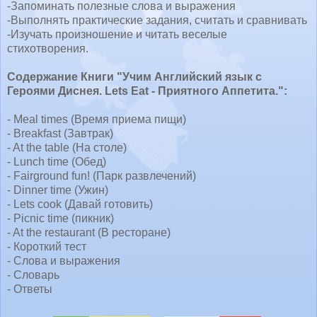
-Запоминать полезные слова и выражения
-Выполнять практические задания, считать и сравнивать
-Изучать произношение и читать веселые
стихотворения.
Содержание Книги "Учим Английский язык с
Героями Диснея. Lets Eat - Приятного Аппетита.":
- Meal times (Время приема пищи)
- Breakfast (Завтрак)
- At the table (На столе)
- Lunch time (Обед)
- Fairground fun! (Парк развлечений)
- Dinner time (Ужин)
- Lets cook (Давай готовить)
- Picnic time (пикник)
- At the restaurant (В ресторане)
- Короткий тест
- Слова и выражения
- Словарь
- Ответы