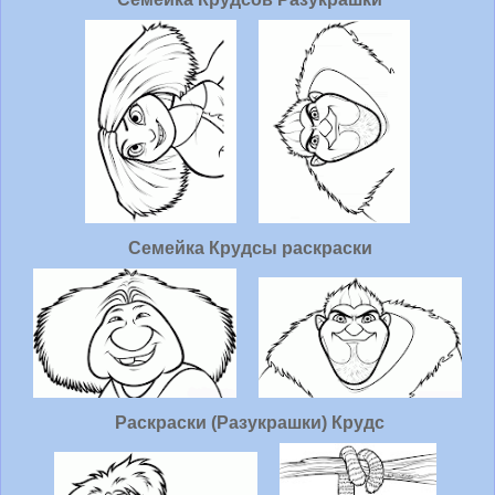
Семейка Крудсы раскраски
Раскраски (Разукрашки) Крудс