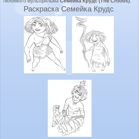
любимого мультфильма
Семейка Крудс (The Croods)
.
Раскраска Семейка Крудс