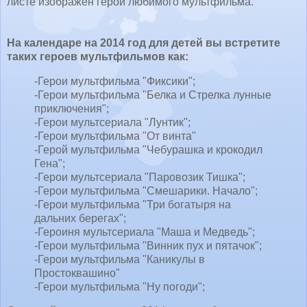
листе изображен герой любимого мультфильма.
На календаре на 2014 год для детей вы встретите
таких героев мультфильмов как:
-Герои мультфильма "Фиксики";
-Герои мультфильма "Белка и Стрелка лунные
приключения";
-Герои мультсериала "Лунтик";
-Герои мультфильма "От винта"
-Герой мультфильма "Чебурашка и крокодил
Гена";
-Герои мультсериала "Паровозик Тишка";
-Герои мультфильма "Смешарики. Начало";
-Герои мультфильма "Три богатыря на
дальних берегах";
-Героиня мультсериала "Маша и Медведь";
-Герои мультфильма "Винник пух и пятачок";
-Герои мультфильма "Каникулы в
Простоквашино"
-Герои мультфильма "Ну погоди";