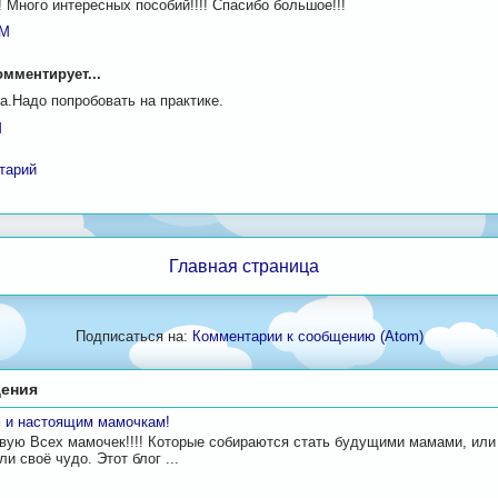
 Много интересных пособий!!!! Спасибо большое!!!
PM
мментирует...
а.Надо попробовать на практике.
M
тарий
Главная страница
Подписаться на:
Комментарии к сообщению (Atom)
ения
 и настоящим мамочкам!
вую Всех мамочек!!!! Которые собираются стать будущими мамами, или
и своё чудо. Этот блог ...