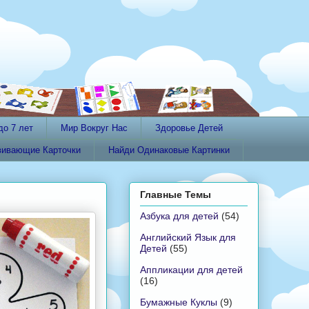
до 7 лет
Мир Вокруг Нас
Здоровье Детей
вивающие Карточки
Найди Одинаковые Картинки
Главные Темы
Азбука для детей
(54)
Английский Язык для
Детей
(55)
Аппликации для детей
(16)
Бумажные Куклы
(9)