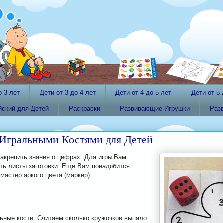
о 3 лет
Дети от 3 до 4 лет
Дети от 4 до 5 лет
Дети от 5 
йский для Детей
Раскраски
Развивающие Игрушки
Раз
 Игральными Костями для Детей
закрепить знания о цифрах. Для игры Вам
ть листы заготовки. Ещё Вам понадобится
мастер яркого цвета (маркер).
льные кости. Считаем сколько кружочков выпало