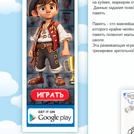
на кубике, маркером 
Данные задания позво
память .
Память - это важнейш
которого крайне необх
память позволит малы
школе.
Эта развивающая игр
тренировке зрительно