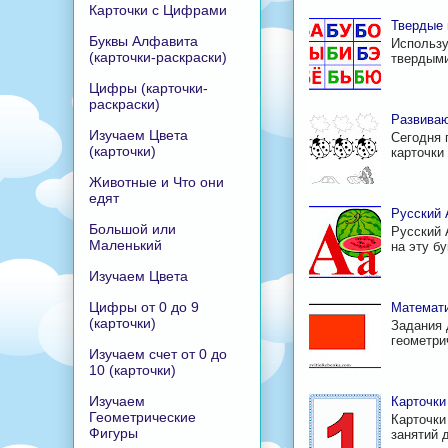
Карточки с Цифрами
Твердые 
Буквы Алфавита
Использу
(карточки-раскраски)
твердыми
Цифры (карточки-
раскраски)
Развиваю
Изучаем Цвета
Сегодня 
(карточки)
карточки 
Животные и Что они
едят
Русский 
Большой или
Русский 
Маленький
на эту б
Изучаем Цвета
Цифры от 0 до 9
Математи
(карточки)
Задания 
геометри
Изучаем счет от 0 до
10 (карточки)
Изучаем
Карточк
Геометрические
Карточки
Фигуры
занятий 