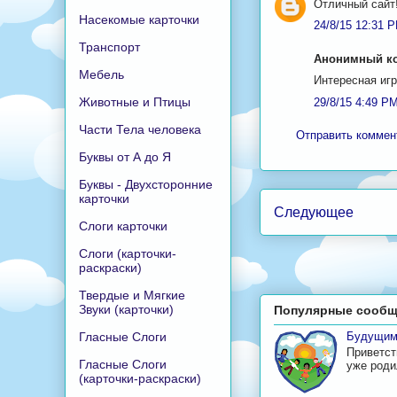
Отличный сайт!
Насекомые карточки
24/8/15 12:31 
Транспорт
Анонимный ко
Мебель
Интересная игр
Животные и Птицы
29/8/15 4:49 P
Части Тела человека
Отправить коммен
Буквы от А до Я
Буквы - Двухсторонние
карточки
Следующее
Слоги карточки
Слоги (карточки-
раскраски)
Твердые и Мягкие
Звуки (карточки)
Популярные сообщ
Гласные Слоги
Будущим
Приветст
Гласные Слоги
уже родил
(карточки-раскраски)