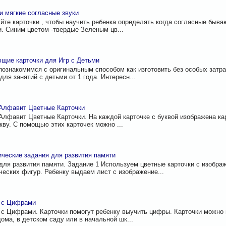
и мягкие согласные звуки
йте карточки , чтобы научить ребенка определять когда согласные бываю
. Синим цветом -твердые Зеленым цв...
щие карточки для Игр с Детьми
познакомимся с оригинальным способом как изготовить без особых затр
для занятий с детьми от 1 года. Интересн...
Алфавит Цветные Карточки
Алфавит Цветные Карточки. На каждой карточке с буквой изображена к
укву. С помощью этих карточек можно ...
ческие задания для развития памяти
для развития памяти. Задание 1 Используем цветные карточки с изобра
ческих фигур. Ребенку выдаем лист с изображение...
и с Цифрами
 с Цифрами. Карточки помогут ребенку выучить цифры. Карточки можно
дома, в детском саду или в начальной шк...