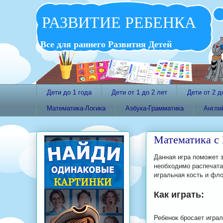
РАЗВИТИЕ РЕБЕНКА
Все для раннего Развития Детей
Дети до 1 года
Дети от 1 до 2 лет
Дети от 2 д
Математика-Логика
Азбука-Грамматика
Англи
Математика с
Данная игра поможет 
необходимо распечата
игральная кость и фло
Как играть:
Ребенок бросает игра