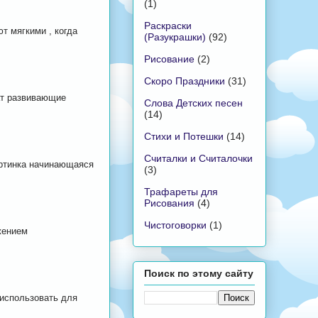
(1)
Раскраски
т мягкими , когда
(Разукрашки)
(92)
Рисование
(2)
Скоро Праздники
(31)
ат развивающие
Слова Детских песен
(14)
Стихи и Потешки
(14)
Считалки и Считалочки
артинка начинающаяся
(3)
Трафареты для
Рисования
(4)
Чистоговорки
(1)
жением
Поиск по этому сайту
 использовать для