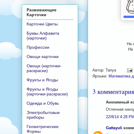
Развивающие
Карточки
Карточки Цветы
Буквы Алфавита
(карточки)
На 
Профессии
На
Овощи карточки
Овощи (карточки-
Автор:
Tanya
раскраски)
Ярлыки:
Математика д
Фрукты и Ягоды
Фрукты и Ягоды
3 комментария
(карточки-раскраски)
Анонимный ко
Одежда и Обувь
Отличная наход
Электробытовые
22/8/14 4:28 P
приборы
Геометрические
Gattayuli
комме
Формы