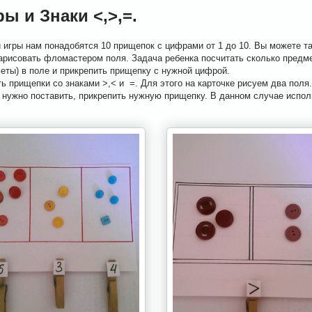
ы и Знаки <,>,=.
 игры нам понадобятся 10 прищепок с цифрами от 1 до 10. Вы можете та
 нарисовать фломастером поля. Задача ребенка посчитать сколько предм
еты) в поле и прикрепить прищепку с нужной цифрой.
ь прищепки со знаками >,< и =. Для этого на карточке рисуем два поля
к нужно поставить, прикрепить нужную прищепку. В данном случае испо