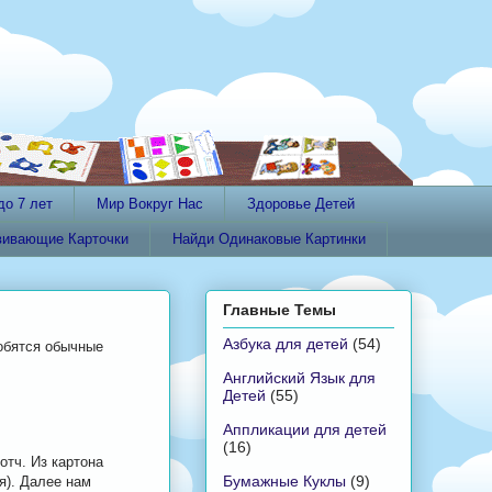
до 7 лет
Мир Вокруг Нас
Здоровье Детей
вивающие Карточки
Найди Одинаковые Картинки
Главные Темы
Азбука для детей
(54)
обятся обычные
Английский Язык для
Детей
(55)
Аппликации для детей
(16)
отч. Из картона
Бумажные Куклы
(9)
я). Далее нам