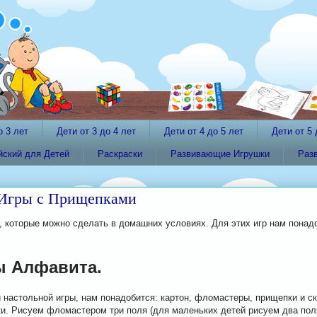
о 3 лет
Дети от 3 до 4 лет
Дети от 4 до 5 лет
Дети от 5 
йский для Детей
Раскраски
Развивающие Игрушки
Раз
Игры с Прищепками
 которые можно сделать в домашних условиях. Для этих игр нам понад
ы Алфавита.
 настольной игры, нам понадобится: картон, фломастеры, прищепки и ск
ки. Рисуем фломастером три поля (для маленьких детей рисуем два пол