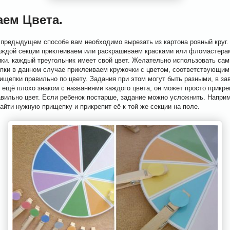
аем Цвета.
в предыдущем способе вам необходимо вырезать из картона ровный круг
 каждой секции приклеиваем или раскрашиваем красками или фломастера
ики. каждый треугольник имеет свой цвет. Желательно использовать са
епки в данном случае приклеиваем кружочки с цветом, соответствующим
ищепки правильно по цвету. Задания при этом могут быть разными, в за
к ещё плохо знаком с названиями каждого цвета, он может просто прикр
авильно цвет. Если ребенок постарше, задание можно усложнить. Напри
найти нужную прищепку и прикрепит её к той же секции на поле.