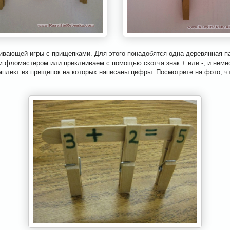
ивающей игры с прищепками. Для этого понадобятся одна деревянная п
м фломастером или приклеиваем с помощью скотча знак + или -, и немн
мплект из прищепок на которых написаны цифры. Посмотрите на фото, ч