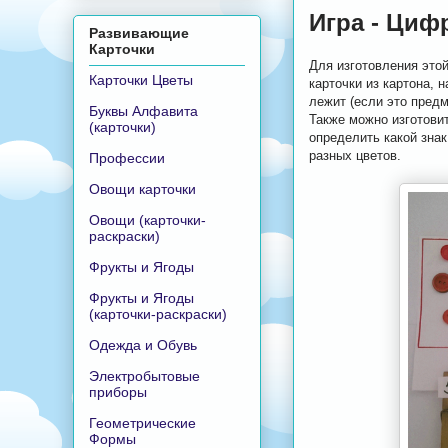
Игра - Цифр
Развивающие
Карточки
Для изготовления этой
Карточки Цветы
карточки из картона,
лежит (если это предм
Буквы Алфавита
Также можно изготовит
(карточки)
определить какой зна
разных цветов.
Профессии
Овощи карточки
Овощи (карточки-
раскраски)
Фрукты и Ягоды
Фрукты и Ягоды
(карточки-раскраски)
Одежда и Обувь
Электробытовые
приборы
Геометрические
Формы