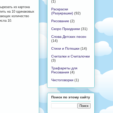
(1)
ырезать из картона
Раскраски
лить на 10 одинаковых
(Разукрашки)
(92)
ачающих количество
исла 10.
Рисование
(2)
Скоро Праздники
(31)
Слова Детских песен
(14)
Стихи и Потешки
(14)
Считалки и Считалочки
(3)
Трафареты для
Рисования
(4)
Чистоговорки
(1)
Поиск по этому сайту