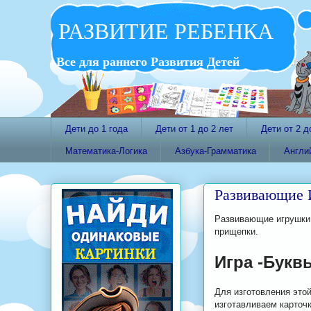
РАЗВИТИЕ РЕБЕНКА
Все для раннего Развития Детей
Дети до 1 года
Дети от 1 до 2 лет
Дети от 2 д
Математика-Логика
Азбука-Грамматика
Англи
Развивающие 
Развивающие игрушки,
прищепки.
Игра -Букв
Для изготовления этой
изготавливаем карточ