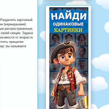
. Разделить картонный
ми (карандашами)
мые распространенные,
 своей секции. Задача
висимости от возраста
еплять прищепки
мер: вы называете