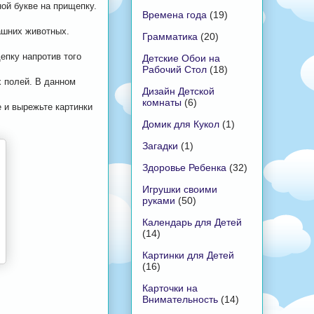
ой букве на прищепку.
Времена года
(19)
ашних животных.
Грамматика
(20)
епку напротив того
Детские Обои на
Рабочий Стол
(18)
х полей. В данном
Дизайн Детской
комнаты
(6)
 и вырежьте картинки
Домик для Кукол
(1)
Загадки
(1)
Здоровье Ребенка
(32)
Игрушки своими
руками
(50)
Календарь для Детей
(14)
Картинки для Детей
(16)
Карточки на
Внимательность
(14)