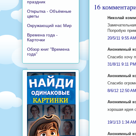
праздник
16 комментари
Открытка - Объёмные
цветы
Николай комме
Замечательная
Окружающий нас Мир
Попробую приме
Времена года -
20/5/11 9:55 AM
Карточки
Обзор книг "Времена
Анонимный ко
года"
Спасибо хочу 
31/8/11 9:11 PM
Анонимный ко
Спасибо огром
8/6/12 12:50 A
Анонимный ко
хорошая идея 
19/1/13 1:34 A
Анонимный ко