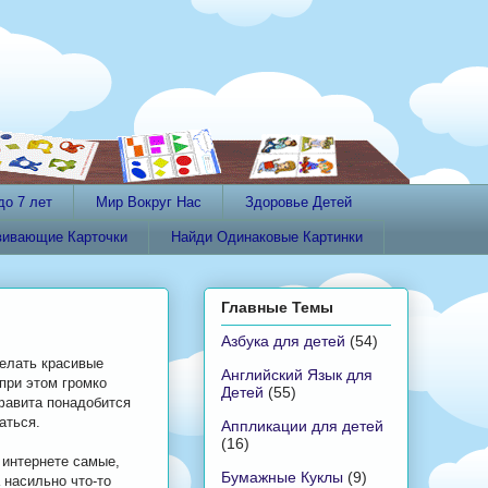
до 7 лет
Мир Вокруг Нас
Здоровье Детей
вивающие Карточки
Найди Одинаковые Картинки
Главные Темы
Азбука для детей
(54)
елать красивые
Английский Язык для
при этом громко
Детей
(55)
фавита понадобится
аться.
Аппликации для детей
(16)
 интернете самые,
Бумажные Куклы
(9)
 насильно что-то