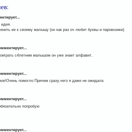
ев:
нтирует...
 идея.
нить ее к своему малышу (он как раз оч любит буквы и паровозики).
мментирует...
поиграть с4летним малышом он уже знает алфавит..
мментирует...
ное!Очень помогло.Причем сразу,чего я даже не ожидала
M
мментирует...
обязательно попробую
M
мментирует...