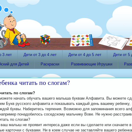
о 3 лет
Дети от 3 до 4 лет
Дети от 4 до 5 лет
Дети от 5 
йский для Детей
Раскраски
Развивающие Игрушки
Раз
ебенка читать по слогам?
 читать по слогам?
 можете начать обучать вашего малыша буквам Алфавита. Вы можете сд
ием Букв русского алфавита и показывать каждый день вашему ребенку, 
аждой буквы. Наберитесь терпения. Возможно для запоминания всего ал
например понадобилось соседскому мальчику Вове. Не нужно расстраив
итать по слогам?
о ваш малыш не проявит интереса даже если вы сделаете или скачаете в
е карточки с буквами. Ни в коем случае не заставляйте вашего ребенка