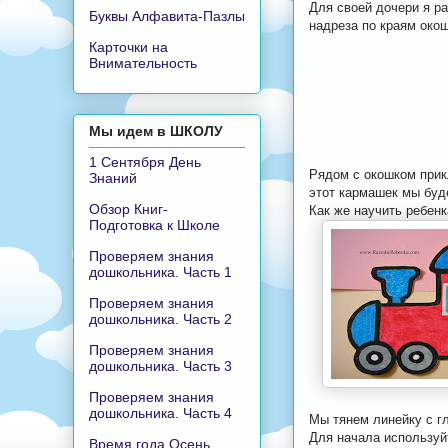
Для своей дочери я р
Буквы Алфавита-Пазлы
надреза по краям око
Карточки на
Внимательность
Мы идем в ШКОЛУ
1 Сентября День
Рядом с окошком прик
Знаний
этот кармашек мы буде
Обзор Книг-
Как же научить ребенк
Подготовка к Школе
Проверяем знания
дошкольника. Часть 1
Проверяем знания
дошкольника. Часть 2
Проверяем знания
дошкольника. Часть 3
Проверяем знания
дошкольника. Часть 4
Мы тянем линейку с г
Для начала используйте
Время года Осень