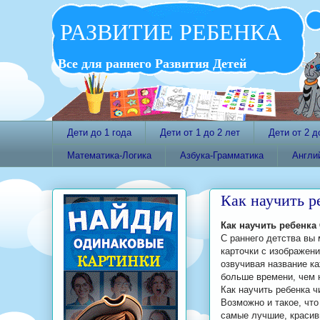
РАЗВИТИЕ РЕБЕНКА
Все для раннего Развития Детей
Дети до 1 года
Дети от 1 до 2 лет
Дети от 2 д
Математика-Логика
Азбука-Грамматика
Англи
Как научить р
Как научить ребенка
С раннего детства вы
карточки с изображен
озвучивая название к
больше времени, чем 
Как научить ребенка ч
Возможно и такое, чт
самые лучшие, красивы