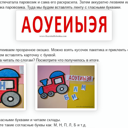
аспечатала паровозик и сама его раскрасила. Затем аккуратно лезвием 
шка паровозика. Туда мы будем вставлять ленту с гласными буквами.
леиваем прозрачное окошко. Можно взять кусочек пакетика и приклеить 
м вставлять карточку с буквой.
а читать по слогам? Посмотрите что получилось в итоге.
ласными буквами и читаем склады.
 такие согласные буквы как: М, Н, П, Л, Б и т.д.