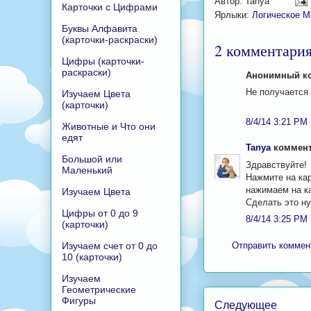
Автор:
Tanya
Карточки с Цифрами
Ярлыки:
Логическое 
Буквы Алфавита
(карточки-раскраски)
2 комментария
Цифры (карточки-
раскраски)
Анонимный ко
Не получается
Изучаем Цвета
(карточки)
8/4/14 3:21 PM
Животные и Что они
едят
Tanya
комменти
Большой или
Здравствуйте!
Маленький
Нажмите на кар
нажимаем на ка
Изучаем Цвета
Сделать это ну
Цифры от 0 до 9
8/4/14 3:25 PM
(карточки)
Изучаем счет от 0 до
Отправить коммен
10 (карточки)
Изучаем
Геометрические
Фигуры
Следующее