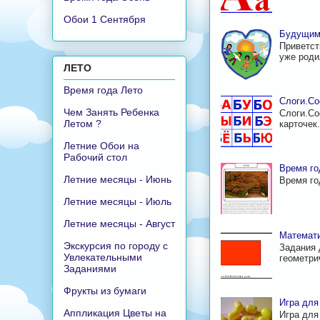
Обои 1 Сентября
Будущим
Приветст
уже родил
ЛЕТО
Время года Лето
Слоги.Со
Чем Занять Ребенка
Слоги.Со
Летом ?
карточек
Летние Обои на
Рабочий стол
Время го
Летние месяцы - Июнь
Время г
Летние месяцы - Июль
Летние месяцы - Август
Математи
Экскурсия по городу с
Задания 
Увлекательными
геометри
Заданиями
Фрукты из бумаги
Игра для
Аппликация Цветы на
Игра для