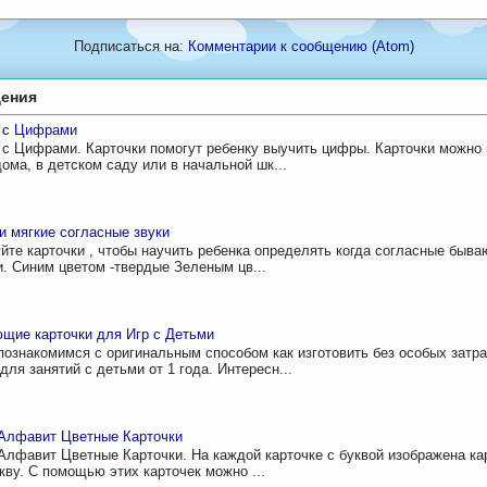
Подписаться на:
Комментарии к сообщению (Atom)
ения
и с Цифрами
 с Цифрами. Карточки помогут ребенку выучить цифры. Карточки можно
дома, в детском саду или в начальной шк...
и мягкие согласные звуки
йте карточки , чтобы научить ребенка определять когда согласные бываю
. Синим цветом -твердые Зеленым цв...
щие карточки для Игр с Детьми
познакомимся с оригинальным способом как изготовить без особых затр
для занятий с детьми от 1 года. Интересн...
Алфавит Цветные Карточки
Алфавит Цветные Карточки. На каждой карточке с буквой изображена к
укву. С помощью этих карточек можно ...