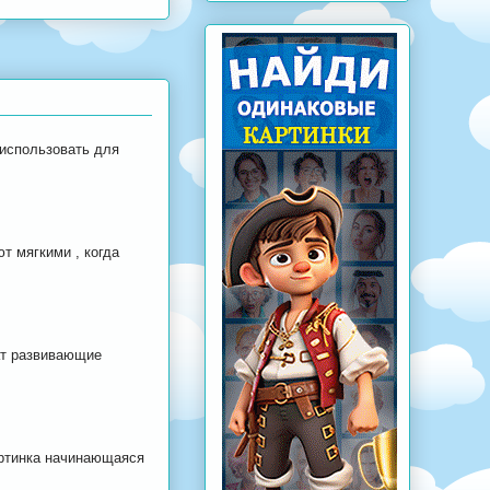
 использовать для
т мягкими , когда
ат развивающие
артинка начинающаяся