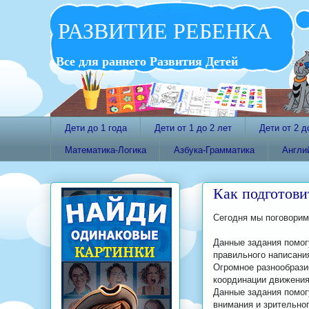
РАЗВИТИЕ РЕБЕНКА
Все для раннего Развития Детей
Дети до 1 года
Дети от 1 до 2 лет
Дети от 2 д
Математика-Логика
Азбука-Грамматика
Англи
Как подготови
Сегодня мы поговорим 
Данные задания помог
правильного написания
Огромное разнообрази
координации движения
Данные задания помог
внимания и зрительног