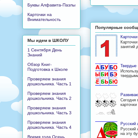
Буквы Алфавита-Пазлы
Карточки на
Внимательность
Популярные сообщ
Карточк
Мы идем в ШКОЛУ
Карточки
занятий 
1 Сентября День
Знаний
Обзор Книг-
Твердые 
Подготовка к Школе
Использу
твердыми
Проверяем знания
дошкольника. Часть 1
Проверяем знания
Развиваю
дошкольника. Часть 2
Сегодня 
карточки 
Проверяем знания
дошкольника. Часть 3
Проверяем знания
Русский 
дошкольника. Часть 4
Русский 
на эту б
Время года Осень