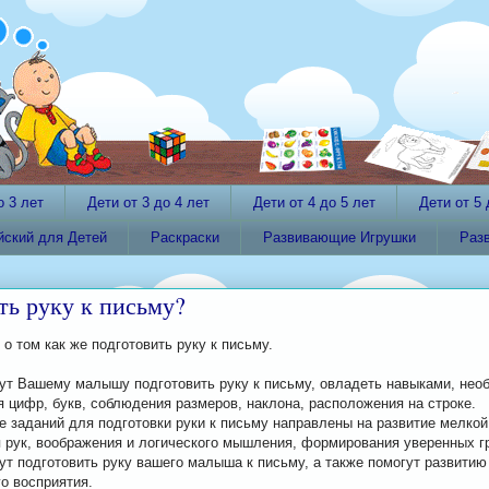
о 3 лет
Дети от 3 до 4 лет
Дети от 4 до 5 лет
Дети от 5 
йский для Детей
Раскраски
Развивающие Игрушки
Раз
ть руку к письму?
о том как же подготовить руку к письму.
ут Вашему малышу подготовить руку к письму, овладеть навыками, не
 цифр, букв, соблюдения размеров, наклона, расположения на строке.
е заданий для подготовки руки к письму направлены на развитие мелкой
 рук, воображения и логического мышления, формирования уверенных г
ут подготовить руку вашего малыша к письму, а также помогут развитию
о восприятия.