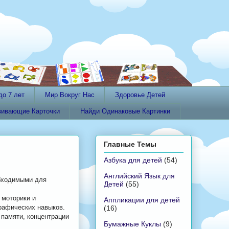
до 7 лет
Мир Вокруг Нас
Здоровье Детей
вивающие Карточки
Найди Одинаковые Картинки
Главные Темы
Азбука для детей
(54)
Английский Язык для
обходимыми для
Детей
(55)
 моторики и
Аппликации для детей
рафических навыков.
(16)
 памяти, концентрации
Бумажные Куклы
(9)