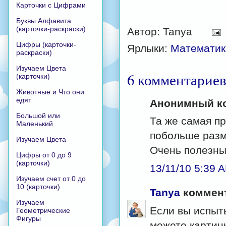
Карточки с Цифрами
Буквы Алфавита
(карточки-раскраски)
Автор:
Tanya
Цифры (карточки-
Ярлыки:
Математик
раскраски)
Изучаем Цвета
6 комментариев
(карточки)
Животные и Что они
едят
Анонимный ко
Большой или
Та же самая пр
Маленький
побольше разм
Изучаем Цвета
Очень полезны
Цифры от 0 до 9
(карточки)
13/11/10 5:39 
Изучаем счет от 0 до
10 (карточки)
Tanya
коммент
Изучаем
Если вы испыт
Геометрические
Фигуры
можете картин