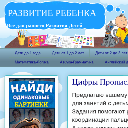
РАЗВИТИЕ РЕБЕНКА
Все для раннего Развития Детей
Дети до 1 года
Дети от 1 до 2 лет
Дети от 2 до 3 лет
Математика-Логика
Азбука-Грамматика
Английский 
Цифры Пропись
Предлагаю вашем
для занятий с деть
Задания помогают 
координации пальц
A также служат тре