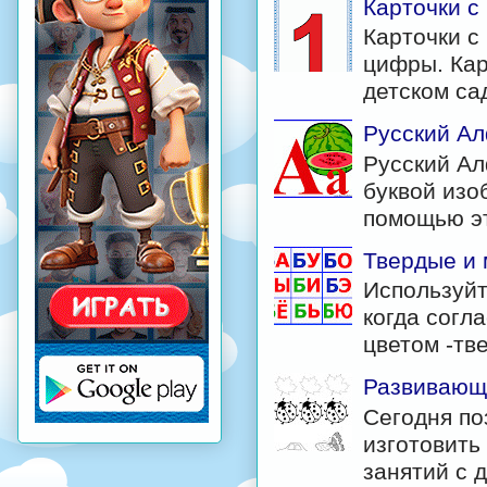
Карточки 
Карточки с
цифры. Кар
детском са
Русский Ал
Русский Ал
буквой изо
помощью эт
Твердые и 
Используйт
когда согл
цветом -тв
Развивающи
Сегодня по
изготовить
занятий с д