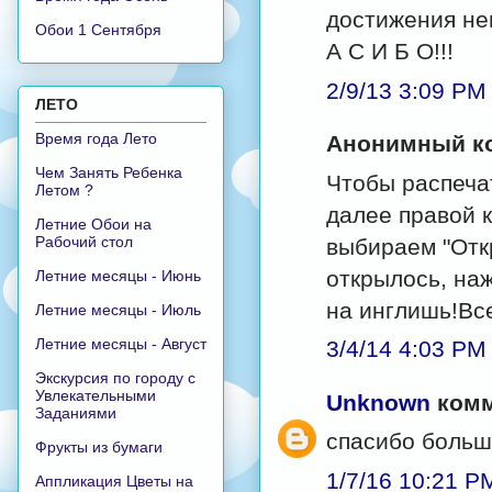
достижения не
Обои 1 Сентября
А С И Б О!!!
2/9/13 3:09 PM
ЛЕТО
Время года Лето
Анонимный ко
Чем Занять Ребенка
Чтобы распеча
Летом ?
далее правой 
Летние Обои на
Рабочий стол
выбираем "Отк
открылось, наж
Летние месяцы - Июнь
на инглишь!Все
Летние месяцы - Июль
Летние месяцы - Август
3/4/14 4:03 PM
Экскурсия по городу с
Увлекательными
Unknown
комм
Заданиями
спасибо большо
Фрукты из бумаги
1/7/16 10:21 P
Аппликация Цветы на