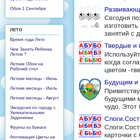
Развивающи
Обои 1 Сентября
Сегодня по
изготовить
ЛЕТО
занятий с д
Время года Лето
Твердые и 
Чем Занять Ребенка
Используйт
Летом ?
когда согл
Летние Обои на
цветом -тв
Рабочий стол
Летние месяцы - Июнь
Будущим и
Летние месяцы - Июль
Приветству
будущими м
Летние месяцы - Август
чудо. Этот б
Экскурсия по городу с
Увлекательными
Слоги.Сост
Заданиями
Слоги.Сост
Фрукты из бумаги
карточки с 
Аппликация Цветы на