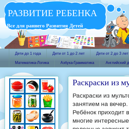
РАЗВИТИЕ РЕБЕНКА
Все для раннего Развития Детей
Дети до 1 года
Дети от 1 до 2 лет
Дети от 2 до 3 лет
Математика-Логика
Азбука-Грамматика
Английский 
Раскраски из м
Раскраски из муль
занятием на вечер.
Ребёнок приходит в
многие интересные
полезные зависит т