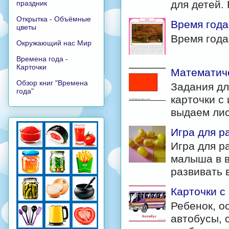
для детей. 
праздник
Открытка - Объёмные
Время года
цветы
Время год
Окружающий нас Мир
Времена года -
Карточки
Математиче
Обзор книг "Времена
Задания дл
года"
карточки с
выдаем лис
Игра для р
Игра для р
малыша в в
развивать в
Карточки с
Ребенок, о
автобусы, 