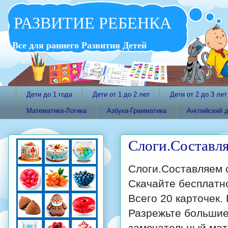
РАЗВИТИЕ РЕБЕНКА
Все для раннего Развития Детей
Дети до 1 года
Дети от 1 до 2 лет
Дети от 2 до 3 лет
Математика-Логика
Азбука-Грамматика
Английский 
Слоги.Составля
Слоги.Составляем с
Скачайте бесплатно
Всего 20 карточек. 
Разрежьте большие
замечательный мат