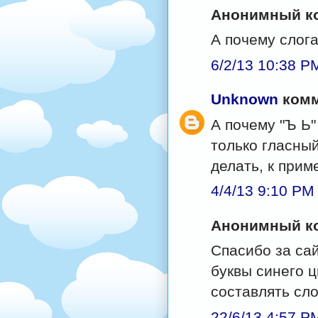
Анонимный ко
А почему слога
6/2/13 10:38 P
Unknown
комм
А почему "Ъ Ь"
только гласный
делать, к прим
4/4/13 9:10 PM
Анонимный ко
Спасибо за сай
буквы синего ц
составлять сло
22/6/13 4:57 P