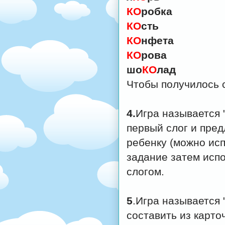
КО
робка
КО
сть
КО
нфета
КО
рова
шо
КО
лад
Чтобы получилось 
4.
Игра называется 
первый слог и пред
ребенку (можно исп
задание затем испо
слогом.
5
.Игра называется 
составить из карто