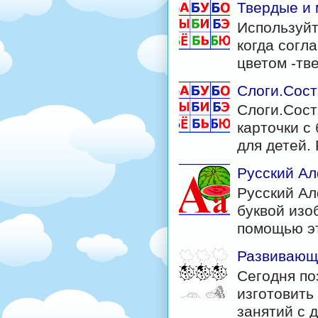
Твердые и 
Используйт
когда согл
цветом -тв
Слоги.Сост
Слоги.Сост
карточки с 
для детей. 
Русский Ал
Русский Ал
буквой изо
помощью эт
Развивающи
Сегодня по
изготовить
занятий с д