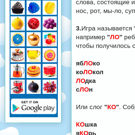
слова, состоящие и
нос, рот, мы-ло, суп
3.
Игра называется 
например
"
ЛО
"
реб
чтобы получилось 
яб
ЛО
ко
ко
ЛО
кол
ЛО
дка
с
ЛО
н
Или слог
"
КО
"
. Соб
КО
шка
я
КО
рь