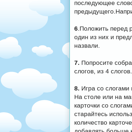
последующее слово
предыдущего.Наприм
6
.Положить перед р
один из них и пред
назвали.
7.
Попросите собрат
слогов, из 4 слогов
8.
Игра со слогами 
На столе или на м
карточки со слогам
старайтесь исполь
количество карточ
добавлять больше к