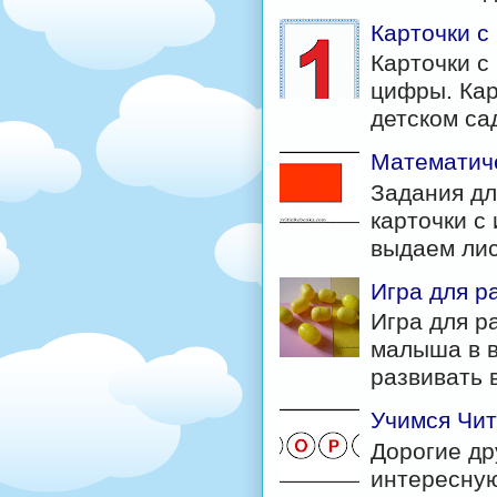
Карточки 
Карточки с
цифры. Кар
детском са
Математиче
Задания дл
карточки с
выдаем лис
Игра для р
Игра для р
малыша в в
развивать в
Учимся Чит
Дорогие д
интересную