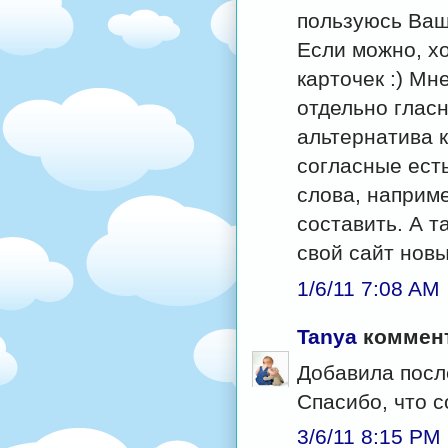
пользуюсь Ваши
Если можно, х
карточек :) Мн
отдельно глас
альтернатива 
согласные есть
слова, наприме
составить. А т
свой сайт новы
1/6/11 7:08 AM
Tanya
коммент
Добавила посл
Спасибо, что 
3/6/11 8:15 PM