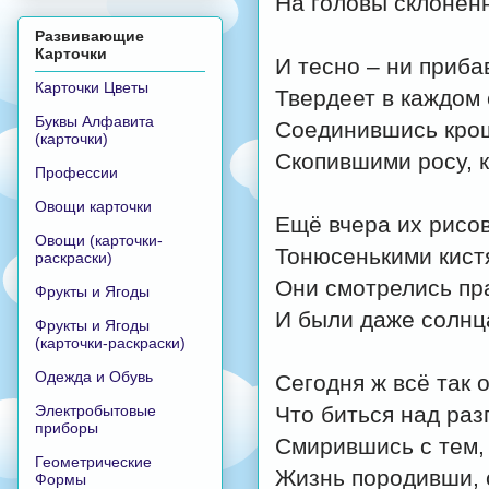
На головы склонён
Развивающие
Карточки
И тесно – ни приба
Карточки Цветы
Твердеет в каждом 
Буквы Алфавита
Соединившись кро
(карточки)
Скопившими росу, к
Профессии
Овощи карточки
Ещё вчера их рисо
Овощи (карточки-
Тонюсенькими кист
раскраски)
Они смотрелись пр
Фрукты и Ягоды
И были даже солнц
Фрукты и Ягоды
(карточки-раскраски)
Одежда и Обувь
Сегодня ж всё так 
Электробытовые
Что биться над раз
приборы
Смирившись с тем, 
Геометрические
Жизнь породивши, 
Формы