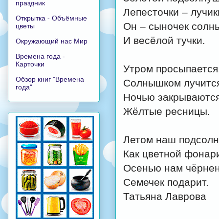
праздник
Лепесточки – лучик
Открытка - Объёмные
Он – сыночек солн
цветы
И весёлой тучки.
Окружающий нас Мир
Времена года -
Карточки
Утром просыпается
Обзор книг "Времена
Солнышком лучитс
года"
Ночью закрываютс
Жёлтые ресницы.
Летом наш подсолн
Как цветной фонари
Осенью нам чёрнен
Семечек подарит.
Татьяна Лаврова