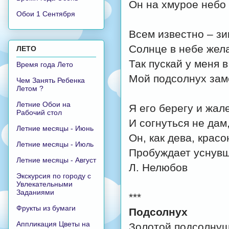
Он на хмурое небо 
Обои 1 Сентября
Всем известно – зи
Солнце в небе жела
ЛЕТО
Так пускай у меня в
Время года Лето
Мой подсолнух зам
Чем Занять Ребенка
Летом ?
Летние Обои на
Я его берегу и жал
Рабочий стол
И согнуться не дам,
Летние месяцы - Июнь
Он, как дева, крас
Летние месяцы - Июль
Пробуждает уснувш
Летние месяцы - Август
Л. Нелюбов
Экскурсия по городу с
Увлекательными
Заданиями
***
Фрукты из бумаги
Подсолнух
Аппликация Цветы на
Золотой подсолнуш