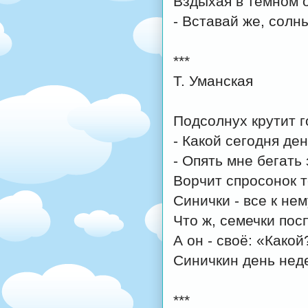
Вздыхая в тёмном 
- Вставай же, солн
***
Т. Уманская
Подсолнух крутит г
- Какой сегодня де
- Опять мне бегать 
Ворчит спросонок т
Синички - все к нем
Что ж, семечки по
А он - своё: «Како
Синичкин день нед
***