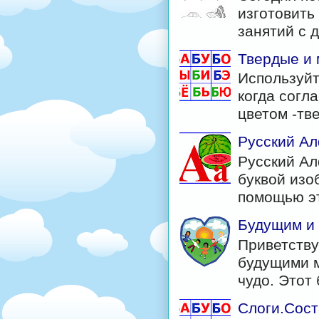
изготовить
занятий с д
Твердые и 
Используйт
когда согл
цветом -тв
Русский Ал
Русский Ал
буквой изо
помощью эт
Будущим и
Приветству
будущими м
чудо. Этот б
Слоги.Сост