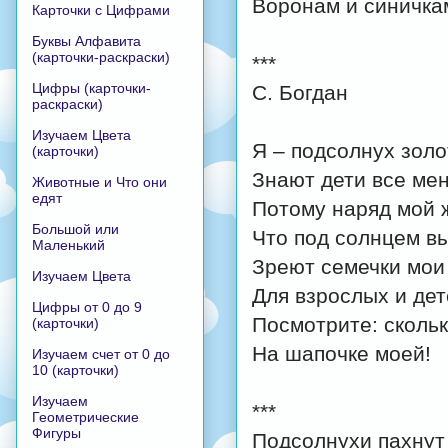
Воронам и синичка
Карточки с Цифрами
Буквы Алфавита
(карточки-раскраски)
***
Цифры (карточки-
С. Богдан
раскраски)
Изучаем Цвета
Я – подсолнух золо
(карточки)
Знают дети все мен
Животные и Что они
едят
Потому наряд мой 
Большой или
Что под солнцем вы
Маленький
Зреют семечки мои
Изучаем Цвета
Для взрослых и дет
Цифры от 0 до 9
Посмотрите: скольк
(карточки)
На шапочке моей!
Изучаем счет от 0 до
10 (карточки)
Изучаем
***
Геометрические
Фигуры
Подсолнухи пахнут