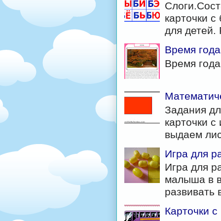
Слоги.Сост
карточки с 
для детей. 
Время года
Время год
Математиче
Задания дл
карточки с
выдаем лис
Игра для р
Игра для р
малыша в в
развивать в
Карточки с