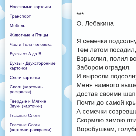
Насекомые карточки
***
Транспорт
О. Лебакина
Мебель
Животные и Птицы
Я семечки подсолн
Части Тела человека
Тем летом посадил
Буквы от А до Я
Взрыхлил, полил в
Буквы - Двухсторонние
Забором оградил.
карточки
И выросли подсолн
Слоги карточки
Меня намного выш
Слоги (карточки-
раскраски)
Достав своими шап
Твердые и Мягкие
Почти до самой кр
Звуки (карточки)
А семечки созревш
Гласные Слоги
Скормлю зимою пти
Гласные Слоги
Воробушкам, голуб
(карточки-раскраски)