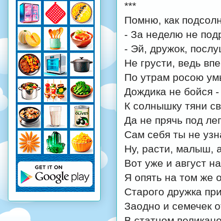
***
Помню, как подсолн
- За неделю не под
- Эй, дружок, послу
Не грусти, ведь впе
По утрам росою ум
Дождика не бойся -
К солнышку тяни св
Да не прячь под ле
Сам себя ты не узн
Ну, расти, малыш, а
Вот уже и август на
Я опять на том же 
Старого дружка пр
Заодно и семечек о
В статном великане