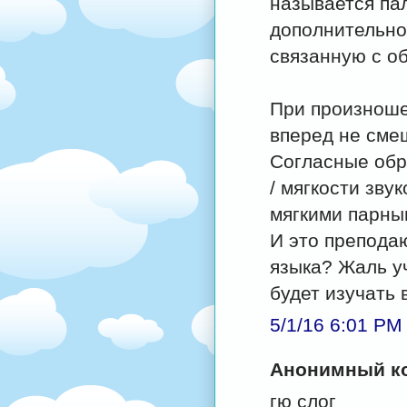
называется па
дополнительно
связанную с о
При произношени
вперед не смещ
Согласные обр
/ мягкости зву
мягкими парны
И это преподаю
языка? Жаль уч
будет изучать 
5/1/16 6:01 PM
Анонимный ко
гю слог