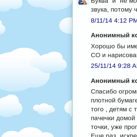
Буква "и" не м
звука, потому 
8/11/14 4:12 P
Анонимный ко
Хорошо бы имет
СО и нарисова
25/11/14 9:28 
Анонимный ко
Спасибо огром
плотной бумаг
того , детям с
пачечки домой 
точки, уже про
Еще раз, искре