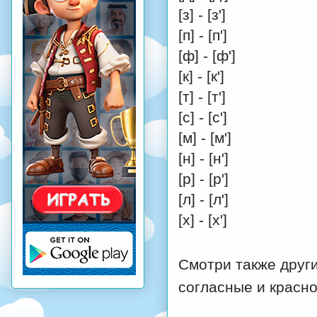
[з] - [з']
[п] - [п']
[ф] - [ф']
[к] - [к']
[т] - [т']
[с] - [с']
[м] - [м']
[н] - [н']
[р] - [р']
[л] - [л']
[х] - [х']
Смотри также друг
согласные и красно