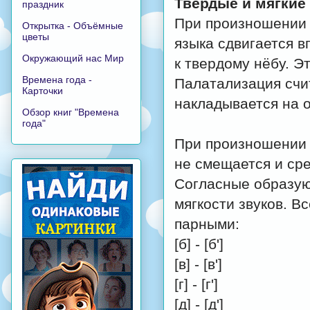
Твердые и мягкие
праздник
При произношении мяг
Открытка - Объёмные
цветы
языка сдвигается в
Окружающий нас Мир
к твердому нёбу. Э
Времена года -
Палатализация счи
Карточки
накладывается на 
Обзор книг "Времена
года"
При произношении тв
не смещается и сре
Согласные образую
мягкости звуков. В
парными:
[б] - [б']
[в] - [в']
[г] - [г']
[д] - [д']