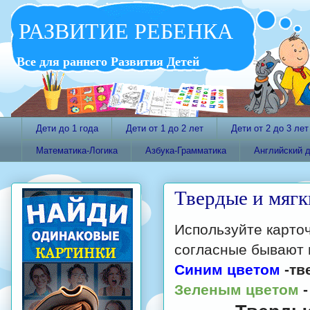
РАЗВИТИЕ РЕБЕНКА
Все для раннего Развития Детей
Дети до 1 года
Дети от 1 до 2 лет
Дети от 2 до 3 лет
Математика-Логика
Азбука-Грамматика
Английский 
Твердые и мягк
Используйте карточ
согласные бывают м
Синим цветом
-тв
Зеленым цветом
-