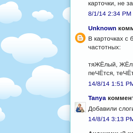
карточки, не з
8/1/14 2:34 PM
Unknown
комм
В карточках с 
частотных:
тяЖЁлый, ЖЁл
пеЧЁтся, теЧЁ
14/8/14 1:51 P
Tanya
коммент
Добавили слог
14/8/14 3:13 P