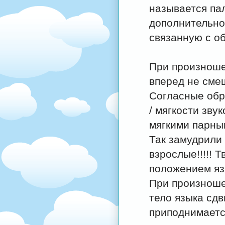
называется па
дополнительно
связанную с о
При произношени
вперед не смещ
Согласные обр
/ мягкости зву
мягкими парны
Так замудрили и
взрослые!!!!! 
положением яз
При произношении
тело языка сдв
приподнимаетс