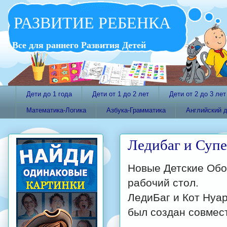
РАЗВИТИЕ РЕБЕНКА
Все для раннего Развития Детей
Дети до 1 года
Дети от 1 до 2 лет
Дети от 2 до 3 лет
Математика-Логика
Азбука-Грамматика
Английский 
Ледибаг и Супе
Новые Детские Обои
рабочий стол.
ЛедиБаг и Кот Нуа
был создан совмест