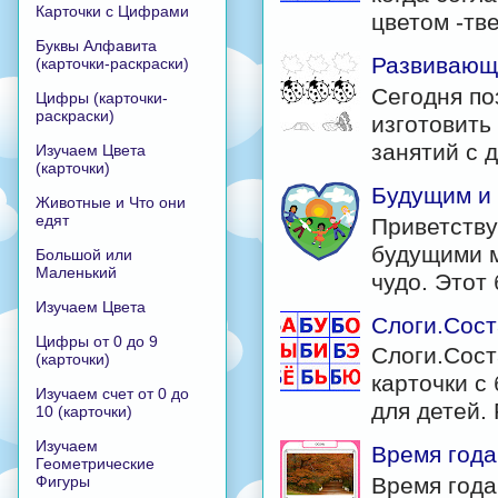
Карточки с Цифрами
цветом -тв
Буквы Алфавита
Развивающи
(карточки-раскраски)
Сегодня по
Цифры (карточки-
раскраски)
изготовить
занятий с д
Изучаем Цвета
(карточки)
Будущим и
Животные и Что они
едят
Приветству
будущими м
Большой или
Маленький
чудо. Этот б
Изучаем Цвета
Слоги.Сост
Цифры от 0 до 9
Слоги.Сост
(карточки)
карточки с 
Изучаем счет от 0 до
для детей. 
10 (карточки)
Изучаем
Время года
Геометрические
Фигуры
Время год