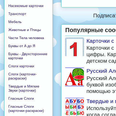
Насекомые карточки
Транспорт
Подписа
Мебель
Популярные со
Животные и Птицы
Части Тела человека
Карточки 
Буквы от А до Я
Карточки с
цифры. Кар
Буквы - Двухсторонние
карточки
детском са
Слоги карточки
Русский Ал
Слоги (карточки-
Русский Ал
раскраски)
буквой изо
Твердые и Мягкие
помощью эт
Звуки (карточки)
Гласные Слоги
Твердые и 
Гласные Слоги
Используйт
(карточки-раскраски)
когда согл