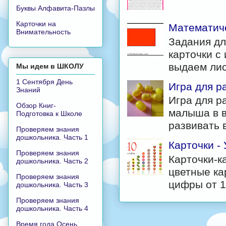
Буквы Алфавита-Пазлы
Карточки на
Математиче
Внимательность
Задания дл
карточки с
выдаем лис
Мы идем в ШКОЛУ
1 Сентября День
Игра для р
Знаний
Игра для р
Обзор Книг-
малыша в в
Подготовка к Школе
развивать в
Проверяем знания
дошкольника. Часть 1
Карточки -
Проверяем знания
Карточки-к
дошкольника. Часть 2
цветные ка
Проверяем знания
цифры от 1 
дошкольника. Часть 3
Проверяем знания
дошкольника. Часть 4
Время года Осень