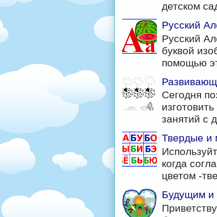
детском са
Русский Ал
Русский Ал
буквой изо
помощью эт
Развивающи
Сегодня по
изготовить
занятий с д
Твердые и 
Используйт
когда согл
цветом -тв
Будущим и
Приветству