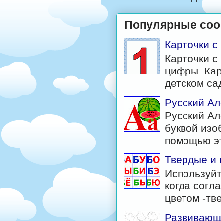
Популярные со
Карточки 
Карточки с
цифры. Кар
детском са
Русский Ал
Русский Ал
буквой изо
помощью эт
Твердые и 
Используйт
когда согл
цветом -тв
Развивающи