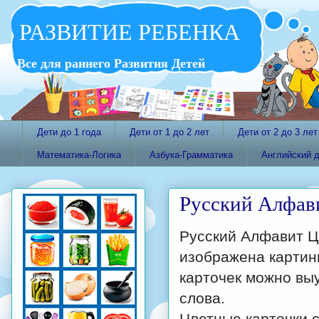
РАЗВИТИЕ РЕБЕНКА
Все для раннего Развития Детей
Дети до 1 года
Дети от 1 до 2 лет
Дети от 2 до 3 лет
Математика-Логика
Азбука-Грамматика
Английский 
Русский Алфав
Русский Алфавит Цв
изображена картин
карточек можно выу
слова.
Цветные карточки 