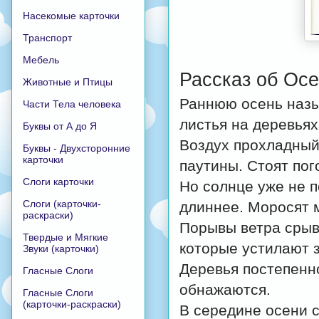
Насекомые карточки
Транспорт
Мебель
Рассказ об Ос
Животные и Птицы
Раннюю осень назы
Части Тела человека
листья на деревьях
Буквы от А до Я
Воздух прохладный
Буквы - Двухсторонние
карточки
паутины. Стоят пог
Слоги карточки
Но солнце уже не п
Слоги (карточки-
длиннее. Моросят 
раскраски)
Порывы ветра срыв
Твердые и Мягкие
которые устилают 
Звуки (карточки)
Деревья постепенн
Гласные Слоги
обнажаются.
Гласные Слоги
(карточки-раскраски)
В середине осени с