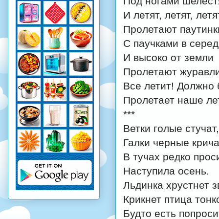
Под ногами шелест
И летят, летят, летят
Пролетают паутинк
С паучками в серед
И высоко от земли
Пролетают журавли
Все летит! Должно 
Пролетает наше ле
***
Ветки голые стучат,
Галки черные крича
В тучах редко прос
Наступила осень.
Льдинка хрустнет з
Крикнет птица тонк
Будто есть попроси