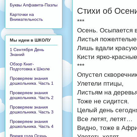
Буквы Алфавита-Пазлы
Стихи об Осен
Карточки на
Внимательность
***
Осень. Осыпается 
Листья пожелтелые 
Мы идем в ШКОЛУ
Лишь вдали красуют
1 Сентября День
Знаний
Кисти ярко-красные
Обзор Книг-
***
Подготовка к Школе
Опустел скворечник
Проверяем знания
Улетели птицы,
дошкольника. Часть 1
Листьям на деревь
Проверяем знания
дошкольника. Часть 2
Тоже не сидится.
Проверяем знания
Целый день сегодн
дошкольника. Часть 3
Все летят, летят…
Проверяем знания
дошкольника. Часть 4
Видно, тоже в Афр
Улететь хотят.
Время года Осень