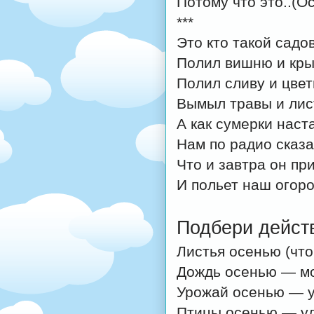
Потому что это..(О
***
Это кто такой садо
Полил вишню и кры
Полил сливу и цвет
Вымыл травы и лис
А как сумерки наст
Нам по радио сказа
Что и завтра он пр
И польет наш огоро
Подбери дейст
Листья осенью (что
Дождь осенью — мор
Урожай осенью — у
Птицы осенью — ул