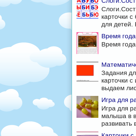
Слоги.Сост
Слоги.Сост
карточки с 
для детей. 
Время года
Время год
Математиче
Задания дл
карточки с
выдаем лис
Игра для р
Игра для р
малыша в в
развивать в
Карточки с