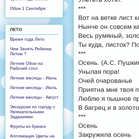
***
Обои 1 Сентября
Вот на ветке лист 
Нынче он совсем ка
ЛЕТО
Весь румяный, золо
Время года Лето
Ты куда, листок? П
Чем Занять Ребенка
***
Летом ?
Осень. (А.С. Пушки
Летние Обои на
Рабочий стол
Унылая пора!
Летние месяцы - Июнь
Очей очарованье
Летние месяцы - Июль
Приятна мне твоя 
Летние месяцы - Август
Люблю я пышное пр
В багрец и в золото
Экскурсия по городу с
Увлекательными
***
Заданиями
Осень
Фрукты из бумаги
Закружила осень
Аппликация Цветы на