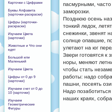
Карточки с Цифрами
пасмурными, часто
Буквы Алфавита
заморозки.
(карточки-раскраски)
Позднюю осень наз
Цифры (карточки-
тонкий ледок, лет
раскраски)
снежинки, звенят н
Изучаем Цвета
(карточки)
солнце опавшие, п
Животные и Что они
улетают на юг пер
едят
Звери готовятся к 
Большой или
Маленький
норы, меняют летн
чтобы стать незам
Изучаем Цвета
работы: надо собра
Цифры от 0 до 9
(карточки)
пашни, посеять оз
Изучаем счет от 0 до
Надо позаботиться 
10 (карточки)
наших краях, собра
Изучаем
Геометрические
Фигуры