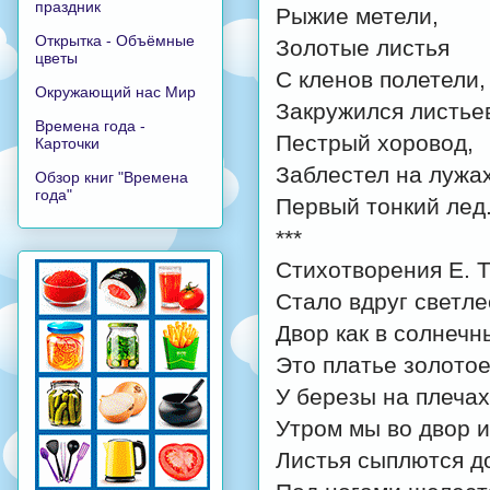
праздник
Рыжие метели,
Открытка - Объёмные
Золотые листья
цветы
С кленов полетели,
Окружающий нас Мир
Закружился листье
Времена года -
Пестрый хоровод,
Карточки
Заблестел на лужа
Обзор книг "Времена
года"
Первый тонкий лед
***
Стихотворения Е. 
Стало вдруг светле
Двор как в солнеч
Это платье золото
У березы на плечах
Утром мы во двор 
Листья сыплются д