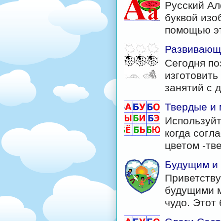
Русский Ал
буквой изо
помощью эт
Развивающи
Сегодня по
изготовить
занятий с д
Твердые и 
Используйт
когда согл
цветом -тв
Будущим и
Приветству
будущими м
чудо. Этот б