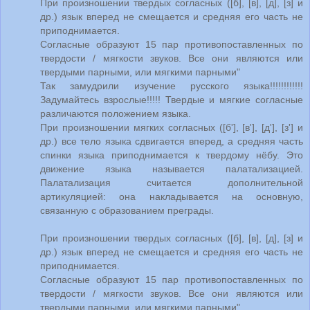
При произношении твердых согласных ([б], [в], [д], [з] и
др.) язык вперед не смещается и средняя его часть не
приподнимается.
Согласные образуют 15 пар противопоставленных по
твердости / мягкости звуков. Все они являются или
твердыми парными, или мягкими парными"
Так замудрили изучение русского языка!!!!!!!!!!!!
Задумайтесь взрослые!!!!! Твердые и мягкие согласные
различаются положением языка.
При произношении мягких согласных ([б'], [в'], [д'], [з'] и
др.) все тело языка сдвигается вперед, а средняя часть
спинки языка приподнимается к твердому нёбу. Это
движение языка называется палатализацией.
Палатализация считается дополнительной
артикуляцией: она накладывается на основную,
связанную с образованием преграды.
При произношении твердых согласных ([б], [в], [д], [з] и
др.) язык вперед не смещается и средняя его часть не
приподнимается.
Согласные образуют 15 пар противопоставленных по
твердости / мягкости звуков. Все они являются или
твердыми парными, или мягкими парными"