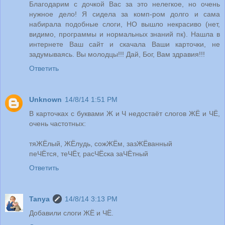
Благодарим с дочкой Вас за это нелегкое, но очень
нужное дело! Я сидела за комп-ром долго и сама
набирала подобные слоги, НО вышло некрасиво (нет,
видимо, программы и нормальных знаний пк). Нашла в
интернете Ваш сайт и скачала Ваши карточки, не
задумываясь. Вы молодцы!!! Дай, Бог, Вам здравия!!!
Ответить
Unknown
14/8/14 1:51 PM
В карточках с буквами Ж и Ч недостаёт слогов ЖЁ и ЧЁ,
очень частотных:
тяЖЁлый, ЖЁлудь, сожЖЁм, зазЖЁванный
пеЧЁтся, теЧЁт, расЧЁска заЧЁтный
Ответить
Tanya
14/8/14 3:13 PM
Добавили слоги ЖЁ и ЧЁ.