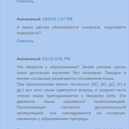
Ответить
Анонимный
16/9/15 2:07 PM
А каким цветом обозначаются сонорные, подскажите
пожалуйста?
Ответить
Анонимный
5/1/16 6:01 PM
Что творится с образованием? Зачем ученику школы
такое детальное изучение. Вот например: Твердые и
мягкие согласные различаются положением языка.
При произношении мягких согласных ([б'], [в'], [д'], [з'] и
др.) все тело языка сдвигается вперед, а средняя часть
спинки языка приподнимается к твердому нёбу. Это
движение языка называется палатализацией.
Палатализация считается дополнительной
артикуляцией: она накладывается на основную,
связанную с образованием преграды.