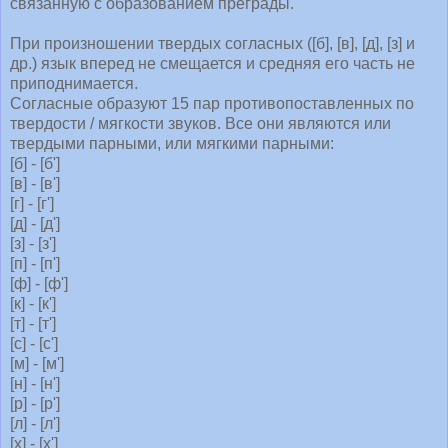
связанную с образованием преграды.
При произношении твердых согласных ([б], [в], [д], [з] и
др.) язык вперед не смещается и средняя его часть не
приподнимается.
Согласные образуют 15 пар противопоставленных по
твердости / мягкости звуков. Все они являются или
твердыми парными, или мягкими парными:
[б] - [б']
[в] - [в']
[г] - [г']
[д] - [д']
[з] - [з']
[п] - [п']
[ф] - [ф']
[к] - [к']
[т] - [т']
[с] - [с']
[м] - [м']
[н] - [н']
[р] - [р']
[л] - [л']
[х] - [х']