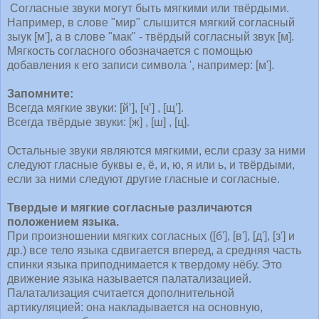
Согласные звуки могут быть мягкими или твёрдыми.
Например, в слове "мир" слышится мягкий согласный
зыук [м'], а в слове "мак" - твёрдый согласный звук [м].
Мягкость согласного обозначается с помощью
добавления к его записи символа ', например: [м'].
Запомните:
Всегда мягкие звуки: [й’], [ч’] , [щ’].
Всегда твёрдые звуки: [ж] , [ш] , [ц].
Остальные звуки являются мягкими, если сразу за ними
следуют гласные буквы е, ё, и, ю, я или ь, и твёрдыми,
если за ними следуют другие гласные и согласные.
Твердые и мягкие согласные различаются
положением языка.
При произношении мягких согласных ([б'], [в'], [д'], [з'] и
др.) все тело языка сдвигается вперед, а средняя часть
спинки языка приподнимается к твердому нёбу. Это
движение языка называется палатализацией.
Палатализация считается дополнительной
артикуляцией: она накладывается на основную,