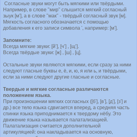
Согласные звуки могут быть мягкими или твёрдыми.
Например, в слове "мир" слышится мягкий согласный
зыук [м'], а в слове "мак" - твёрдый согласный звук [м].
Мягкость согласного обозначается с помощью
добавления к его записи символа ', например: [м'].
Запомните:
Всегда мягкие звуки: [й’], [ч’] , [щ’].
Всегда твёрдые звуки: [ж] , [ш] , [ц].
Остальные звуки являются мягкими, если сразу за ними
следуют гласные буквы е, ё, и, ю, я или ь, и твёрдыми,
если за ними следуют другие гласные и согласные.
Твердые и мягкие согласные различаются
положением языка.
При произношении мягких согласных ([б'], [в'], [д'], [з'] и
др.) все тело языка сдвигается вперед, а средняя часть
спинки языка приподнимается к твердому нёбу. Это
движение языка называется палатализацией.
Палатализация считается дополнительной
артикуляцией: она накладывается на основную,