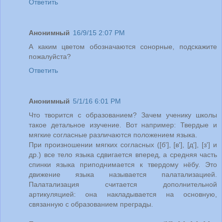
Ответить
Анонимный
16/9/15 2:07 PM
А каким цветом обозначаются сонорные, подскажите
пожалуйста?
Ответить
Анонимный
5/1/16 6:01 PM
Что творится с образованием? Зачем ученику школы
такое детальное изучение. Вот например: Твердые и
мягкие согласные различаются положением языка.
При произношении мягких согласных ([б'], [в'], [д'], [з'] и
др.) все тело языка сдвигается вперед, а средняя часть
спинки языка приподнимается к твердому нёбу. Это
движение языка называется палатализацией.
Палатализация считается дополнительной
артикуляцией: она накладывается на основную,
связанную с образованием преграды.