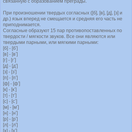
связанную с образованием преграды.
При произношении твердых согласных ([б], [в], [д], [з] и
др.) язык вперед не смещается и средняя его часть не
приподнимается.
Согласные образуют 15 пар противопоставленных по
твердости / мягкости звуков. Все они являются или
твердыми парными, или мягкими парными:
[б] - [б']
[в] - [в']
[г] - [г']
[д] - [д']
[з] - [з']
[п] - [п']
[ф] - [ф']
[к] - [к']
[т] - [т']
[с] - [с']
[м] - [м']
[н] - [н']
[р] - [р']
[л] - [л']
[х] - [х']