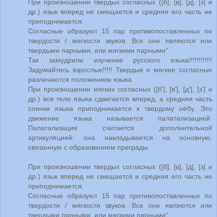
При произношении твердых согласных ([б], [в], [д], [з] и
др.) язык вперед не смещается и средняя его часть не
приподнимается.
Согласные образуют 15 пар противопоставленных по
твердости / мягкости звуков. Все они являются или
твердыми парными, или мягкими парными"
Так замудрили изучение русского языка!!!!!!!!!!!!
Задумайтесь взрослые!!!!! Твердые и мягкие согласные
различаются положением языка.
При произношении мягких согласных ([б'], [в'], [д'], [з'] и
др.) все тело языка сдвигается вперед, а средняя часть
спинки языка приподнимается к твердому нёбу. Это
движение языка называется палатализацией.
Палатализация считается дополнительной
артикуляцией: она накладывается на основную,
связанную с образованием преграды.
При произношении твердых согласных ([б], [в], [д], [з] и
др.) язык вперед не смещается и средняя его часть не
приподнимается.
Согласные образуют 15 пар противопоставленных по
твердости / мягкости звуков. Все они являются или
твердыми парными, или мягкими парными"