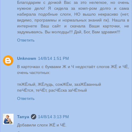
Благодарим с дочкой Вас за это нелегкое, но очень
нужное дело! Я сидела за комп-ром долго и сама
набирала подобные слоги, НО вышло некрасиво (нет,
видимо, программы и нормальных знаний пк). Нашла в
интернете Ваш сайт и скачала Ваши карточки, не
задумываясь. Вы молодцы!!! Дай, Бог, Вам здравия!!!
Ответить
Unknown
14/8/14 1:51 PM
В карточках с буквами Ж и Ч недостаёт слогов ЖЁ и ЧЁ,
очень частотных:
тяЖЁлый, ЖЁлудь, сожЖЁм, зазЖЁванный
пеЧЁтся, теЧЁт, расЧЁска заЧЁтный
Ответить
Tanya
14/8/14 3:13 PM
Добавили слоги ЖЁ и ЧЁ.