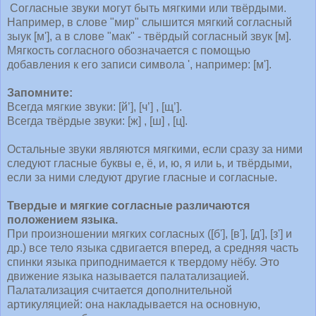
Согласные звуки могут быть мягкими или твёрдыми.
Например, в слове "мир" слышится мягкий согласный
зыук [м'], а в слове "мак" - твёрдый согласный звук [м].
Мягкость согласного обозначается с помощью
добавления к его записи символа ', например: [м'].
Запомните:
Всегда мягкие звуки: [й’], [ч’] , [щ’].
Всегда твёрдые звуки: [ж] , [ш] , [ц].
Остальные звуки являются мягкими, если сразу за ними
следуют гласные буквы е, ё, и, ю, я или ь, и твёрдыми,
если за ними следуют другие гласные и согласные.
Твердые и мягкие согласные различаются
положением языка.
При произношении мягких согласных ([б'], [в'], [д'], [з'] и
др.) все тело языка сдвигается вперед, а средняя часть
спинки языка приподнимается к твердому нёбу. Это
движение языка называется палатализацией.
Палатализация считается дополнительной
артикуляцией: она накладывается на основную,