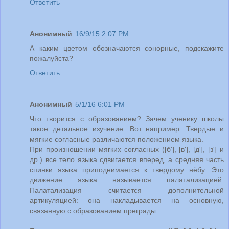
Ответить
Анонимный
16/9/15 2:07 PM
А каким цветом обозначаются сонорные, подскажите
пожалуйста?
Ответить
Анонимный
5/1/16 6:01 PM
Что творится с образованием? Зачем ученику школы
такое детальное изучение. Вот например: Твердые и
мягкие согласные различаются положением языка.
При произношении мягких согласных ([б'], [в'], [д'], [з'] и
др.) все тело языка сдвигается вперед, а средняя часть
спинки языка приподнимается к твердому нёбу. Это
движение языка называется палатализацией.
Палатализация считается дополнительной
артикуляцией: она накладывается на основную,
связанную с образованием преграды.