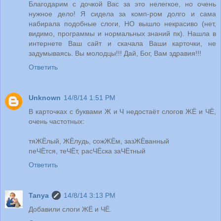
Благодарим с дочкой Вас за это нелегкое, но очень
нужное дело! Я сидела за комп-ром долго и сама
набирала подобные слоги, НО вышло некрасиво (нет,
видимо, программы и нормальных знаний пк). Нашла в
интернете Ваш сайт и скачала Ваши карточки, не
задумываясь. Вы молодцы!!! Дай, Бог, Вам здравия!!!
Ответить
Unknown
14/8/14 1:51 PM
В карточках с буквами Ж и Ч недостаёт слогов ЖЁ и ЧЁ,
очень частотных:
тяЖЁлый, ЖЁлудь, сожЖЁм, зазЖЁванный
пеЧЁтся, теЧЁт, расЧЁска заЧЁтный
Ответить
Tanya
14/8/14 3:13 PM
Добавили слоги ЖЁ и ЧЁ.