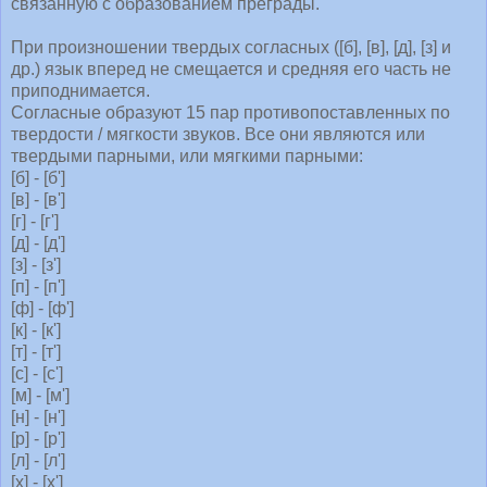
связанную с образованием преграды.
При произношении твердых согласных ([б], [в], [д], [з] и
др.) язык вперед не смещается и средняя его часть не
приподнимается.
Согласные образуют 15 пар противопоставленных по
твердости / мягкости звуков. Все они являются или
твердыми парными, или мягкими парными:
[б] - [б']
[в] - [в']
[г] - [г']
[д] - [д']
[з] - [з']
[п] - [п']
[ф] - [ф']
[к] - [к']
[т] - [т']
[с] - [с']
[м] - [м']
[н] - [н']
[р] - [р']
[л] - [л']
[х] - [х']