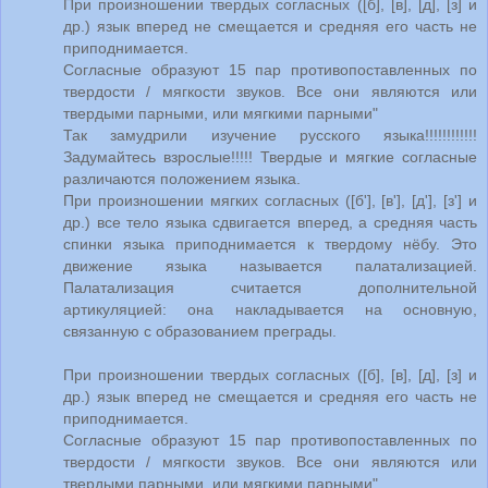
При произношении твердых согласных ([б], [в], [д], [з] и
др.) язык вперед не смещается и средняя его часть не
приподнимается.
Согласные образуют 15 пар противопоставленных по
твердости / мягкости звуков. Все они являются или
твердыми парными, или мягкими парными"
Так замудрили изучение русского языка!!!!!!!!!!!!
Задумайтесь взрослые!!!!! Твердые и мягкие согласные
различаются положением языка.
При произношении мягких согласных ([б'], [в'], [д'], [з'] и
др.) все тело языка сдвигается вперед, а средняя часть
спинки языка приподнимается к твердому нёбу. Это
движение языка называется палатализацией.
Палатализация считается дополнительной
артикуляцией: она накладывается на основную,
связанную с образованием преграды.
При произношении твердых согласных ([б], [в], [д], [з] и
др.) язык вперед не смещается и средняя его часть не
приподнимается.
Согласные образуют 15 пар противопоставленных по
твердости / мягкости звуков. Все они являются или
твердыми парными, или мягкими парными"