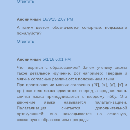
Ответить
Анонимный
16/9/15 2:07 PM
А каким цветом обозначаются сонорные, подскажите
пожалуйста?
Ответить
Анонимный
5/1/16 6:01 PM
Что творится с образованием? Зачем ученику школы
такое детальное изучение. Вот например: Твердые и
мягкие согласные различаются положением языка.
При произношении мягких согласных ([б'], [в'], [д'], [з'] и
др.) все тело языка сдвигается вперед, а средняя часть
спинки языка приподнимается к твердому нёбу. Это
движение языка называется палатализацией.
Палатализация считается дополнительной
артикуляцией: она накладывается на основную,
связанную с образованием преграды.