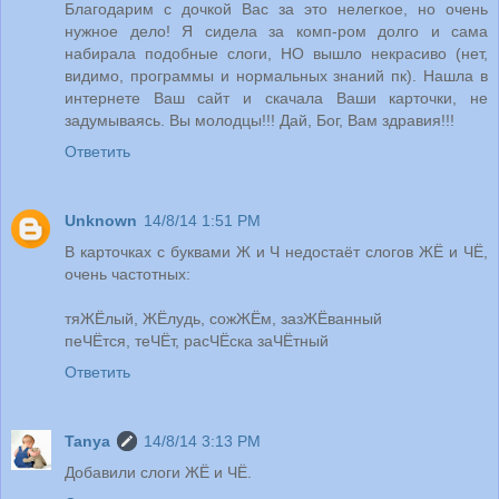
Благодарим с дочкой Вас за это нелегкое, но очень
нужное дело! Я сидела за комп-ром долго и сама
набирала подобные слоги, НО вышло некрасиво (нет,
видимо, программы и нормальных знаний пк). Нашла в
интернете Ваш сайт и скачала Ваши карточки, не
задумываясь. Вы молодцы!!! Дай, Бог, Вам здравия!!!
Ответить
Unknown
14/8/14 1:51 PM
В карточках с буквами Ж и Ч недостаёт слогов ЖЁ и ЧЁ,
очень частотных:
тяЖЁлый, ЖЁлудь, сожЖЁм, зазЖЁванный
пеЧЁтся, теЧЁт, расЧЁска заЧЁтный
Ответить
Tanya
14/8/14 3:13 PM
Добавили слоги ЖЁ и ЧЁ.