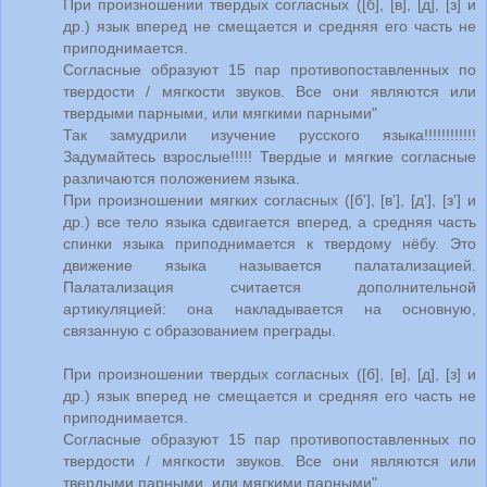
При произношении твердых согласных ([б], [в], [д], [з] и
др.) язык вперед не смещается и средняя его часть не
приподнимается.
Согласные образуют 15 пар противопоставленных по
твердости / мягкости звуков. Все они являются или
твердыми парными, или мягкими парными"
Так замудрили изучение русского языка!!!!!!!!!!!!
Задумайтесь взрослые!!!!! Твердые и мягкие согласные
различаются положением языка.
При произношении мягких согласных ([б'], [в'], [д'], [з'] и
др.) все тело языка сдвигается вперед, а средняя часть
спинки языка приподнимается к твердому нёбу. Это
движение языка называется палатализацией.
Палатализация считается дополнительной
артикуляцией: она накладывается на основную,
связанную с образованием преграды.
При произношении твердых согласных ([б], [в], [д], [з] и
др.) язык вперед не смещается и средняя его часть не
приподнимается.
Согласные образуют 15 пар противопоставленных по
твердости / мягкости звуков. Все они являются или
твердыми парными, или мягкими парными"