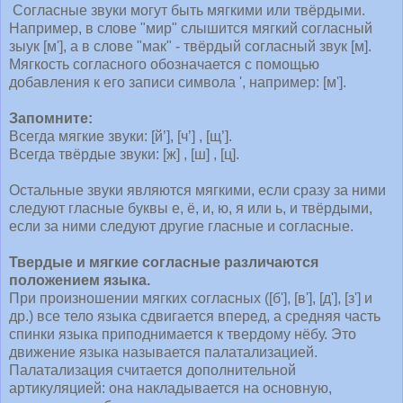
Согласные звуки могут быть мягкими или твёрдыми.
Например, в слове "мир" слышится мягкий согласный
зыук [м'], а в слове "мак" - твёрдый согласный звук [м].
Мягкость согласного обозначается с помощью
добавления к его записи символа ', например: [м'].
Запомните:
Всегда мягкие звуки: [й’], [ч’] , [щ’].
Всегда твёрдые звуки: [ж] , [ш] , [ц].
Остальные звуки являются мягкими, если сразу за ними
следуют гласные буквы е, ё, и, ю, я или ь, и твёрдыми,
если за ними следуют другие гласные и согласные.
Твердые и мягкие согласные различаются
положением языка.
При произношении мягких согласных ([б'], [в'], [д'], [з'] и
др.) все тело языка сдвигается вперед, а средняя часть
спинки языка приподнимается к твердому нёбу. Это
движение языка называется палатализацией.
Палатализация считается дополнительной
артикуляцией: она накладывается на основную,