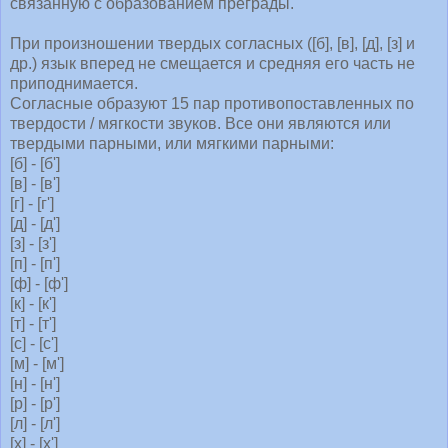
связанную с образованием преграды.
При произношении твердых согласных ([б], [в], [д], [з] и
др.) язык вперед не смещается и средняя его часть не
приподнимается.
Согласные образуют 15 пар противопоставленных по
твердости / мягкости звуков. Все они являются или
твердыми парными, или мягкими парными:
[б] - [б']
[в] - [в']
[г] - [г']
[д] - [д']
[з] - [з']
[п] - [п']
[ф] - [ф']
[к] - [к']
[т] - [т']
[с] - [с']
[м] - [м']
[н] - [н']
[р] - [р']
[л] - [л']
[х] - [х']